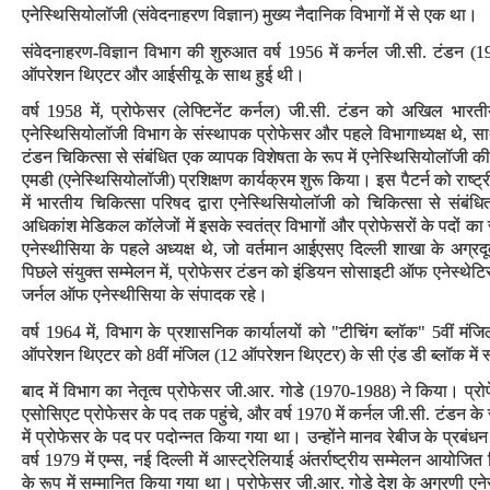
एनेस्थिसियोलॉजी (संवेदनाहरण विज्ञान) मुख्य नैदानिक विभागों में से एक था।
संवेदनाहरण-विज्ञान विभाग की शुरुआत वर्ष 1956 में कर्नल जी.सी. टंडन (195
ऑपरेशन थिएटर और आईसीयू के साथ हुई थी।
वर्ष 1958 में, प्रोफेसर (लेफ्टिनेंट कर्नल) जी.सी. टंडन को अखिल भारतीय
एनेस्थिसियोलॉजी विभाग के संस्थापक प्रोफेसर और पहले विभागाध्यक्ष थे, स
टंडन चिकित्सा से संबंधित एक व्यापक विशेषता के रूप में एनेस्थिसियोलॉजी की म
एमडी (एनेस्थिसियोलॉजी) प्रशिक्षण कार्यक्रम शुरू किया। इस पैटर्न को राष्ट्
में भारतीय चिकित्सा परिषद द्वारा एनेस्थिसियोलॉजी को चिकित्सा से संबंधित 
अधिकांश मेडिकल कॉलेजों में इसके स्वतंत्र विभागों और प्रोफेसरों के पदों 
एनेस्थीसिया के पहले अध्यक्ष थे, जो वर्तमान आईएसए दिल्ली शाखा के अग्रदू
पिछले संयुक्त सम्मेलन में, प्रोफेसर टंडन को इंडियन सोसाइटी ऑफ एनेस्थेटिस्ट
जर्नल ऑफ एनेस्थीसिया के संपादक रहे।
वर्ष 1964 में, विभाग के प्रशासनिक कार्यालयों को "टीचिंग ब्लॉक" 5वीं मंजिल
ऑपरेशन थिएटर को 8वीं मंजिल (12 ऑपरेशन थिएटर) के सी एंड डी ब्लॉक में 
बाद में विभाग का नेतृत्व प्रोफेसर जी.आर. गोडे (1970-1988) ने किया। प्रो
एसोसिएट प्रोफेसर के पद तक पहुंचे, और वर्ष 1970 में कर्नल जी.सी. टंडन के स्
में प्रोफेसर के पद पर पदोन्नत किया गया था। उन्होंने मानव रेबीज के प्रबंधन 
वर्ष 1979 में एम्स, नई दिल्ली में आस्ट्रेलियाई अंतर्राष्ट्रीय सम्मेलन आयो
के रूप में सम्मानित किया गया था। प्रोफेसर जी.आर. गोडे देश के अग्रणी एनेस