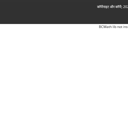
कॉपीराइट और कॉपी; 2026
BCMath lib not ins