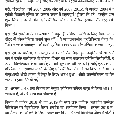
संभाल रहे थे। उन्होंने कई राष्ट्रीय और अंतर्राष्ट्रीय कार्यशालाएं, सम्मेलन 
प्रो. चंद्रलेखा (वर्ष 2004-2006 और वर्ष 2007-2015), ने अप्रैल 2004 मे
एबीबी रिकवरी एरिया को उन्नत करने में महत्वपूर्ण भूमिका निभाई। उन्होंने अत्
शुरू किया। उसने तीन "एनेस्थीसिया और एनाल्जेसिया (आईएनसीआरएए) में ह
किया।
प्रो. रवि सक्सेना (2006-2007) ने बहुत ही संक्षिप्त अवधि के लिए विभाग का न
सेंटर में एनेस्थीसिया सेवाएं शुरू कीं। वे आपातकालीन प्रतिक्रिया केंद्र के अध्
"जीवन रक्षक संज्ञाहरण कौशल" प्रशिक्षण (स्वास्थ्य और परिवार कल्याण मंत्
प्रो. एम. के. अरोड़ा, 31 अक्टूबर 2017 को सेवानिवृत्त हुए, उन्होंने मार्च 2015 
रूप में उनके कार्यकाल के दौरान, विभाग का नाम बदलकर एनेस्थिसियोलॉजी,
डीएम क्रिटिकल केयर कार्यक्रम की शुरुआत की गई थी। जीई एंडोस्कोपी क्षे
ऑपरेशन का समर्थन करने के लिए एनेस्थीसिया सेवाओं का विस्तार किया गया
कैजुअल्टी ओटी (बच्चों में ईयूए के लिए) आरंभ हुआ। ओटी तकनीशियनों के लिए
संख्या बढ़कर 39 हो गई।
31 अगस्त 2018 तक विभाग का नेतृत्व प्रोफेसर रविंदर बत्रा ने किया था। 1 अ
संभाला है, और वे आज तक सेवारत हैं।
विभाग ने नवंबर 2018 से वर्ष 2019 के मध्य तक वार्षिक आईएपीए सम्मेलन,
वेंटिलेशन पर क्रिटिकल केयर अपडेट का आयोजन किया। अगस्त 2019 में 
कार्यालयों को छोड़ने के लिए मजबूर कर दिया। पीएसी क्लिनिक क्षेत्र में पोर्