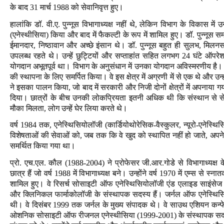
के बाद 31 मार्च 1988 को सेवानिवृत्त हुए।
हालांकि डॉ. वी.ए. पुन्नूस विभागाध्यक्ष नहीं थे, लेकिन विभाग के विकास में
(एनेस्थीसिया) किया और बाद में फैकल्टी के रूप में शामिल हुए। डॉ. पुन्नूस 
ईमानदार, निष्ठावान और अच्छे इंसान थे। डॉ. पुन्नूस बहुत ही सुलभ, मिलन
उपलब्ध रहते थे। उन्हें छुट्टियों और सप्ताहांत सहित लगभग 24 घंटे ऑपर
योगदान अभूतपूर्व था। विभाग के अनुसंधान में उनका योगदान अविस्मरणीय है। डॉ.
की स्थापना के लिए समर्पित किया। वे इस क्षेत्र में अग्रणी में से एक थे और उ
ने इसका पालन किया, जो बाद में सरकारी और निजी दोनों क्षेत्रों में अपनाया गया।
दिया। छात्रों के बीच उनकी लोकप्रियता इतनी अधिक थी कि संस्थान से सेवान
मौका मिलता, लोग उन्हें घेर लिया करते थे।
वर्ष 1984 तक, एनेस्थिसियोलॉजी (कार्डियोथोरेसिक-वैस्कुलर, न्यूरो-एनेस्थ
विशेषताओं की सेवाओं को, जब तक कि वे खुद को स्थापित नहीं हो जाते, अपने स्व
समर्थित किया गया था।
प्रो. एच.एल. कौल (1988-2004) ने प्रोफेसर जी.आर.गोडे से विभागाध्यक्ष क
छात्र हैं जो वर्ष 1988 में विभागाध्यक्ष बने। उन्होंने वर्ष 1970 में एम्स से 
शामिल हुए। वे रिसर्च सोसाइटी ऑफ एनेस्थिसियोलॉजी एंड एलाइड साइंस
और क्लिनिकल फार्माकोलॉजी के संस्थापक सदस्य हैं। जर्नल ऑफ एनेस्थिसिय
थी। वे दिसंबर 1999 तक जर्नल के मुख्य संपादक थे। वे साउथ एशियन कन
ओशनिक सोसाइटी ऑफ रीजनल एनेस्थीसिया (1999-2001) के संस्थापक सदस्यों मे