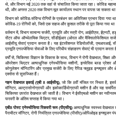
थे, और विभाग मई 2020 तक वहां से संचालित किया जाता रहा। कोविड महामारी 
थी, और अगस्त 2020 तक विभाग मूल कार्यालय स्थान पर वापस जा सकता था। इस 
विभाग को कोविड-संदिग्ध रोगियों के प्रबंधन का अतिरिक्त प्रभार दिया गया था
कोविड-19 रोगियों को, जिसे एक सहज और कुशल तरीके से पूरा किया गया था
वर्तमान में, विभाग सामान्य सर्जरी, प्रसूति और स्त्री रोग, आईवीएफ, ईएनटी, 
सेंटर ऑफ ऑप्थेलमिक थिएटर, सीडीईआर (ओरल और मैक्सिलोफेशियल सर्जरी)
आईसीयू सेवाएं प्रदान करता है। यह इंटरवेंशनल रेडियोलॉजी, एमआरआई, सीटी
प्रसूति एनाल्जेसिया सेवाओं के लिए परिधीय संज्ञाहरण सेवाएं भी प्रदान करता 
वर्षों से, चिकित्सा विज्ञान के विकास के साथ, विभाग ने रोगी देखभाल, शिक्षा 
ऑपरेशन थिएटर अत्याधुनिक एनेस्थीसिया मशीनों, इनवेसिव ब्लड प्रेशर 
कोगुलेशन मॉनिटरिंग और प्रमुख सर्जरी के लिए रैपिड फ्लुइड इन्फ्यूसर और क्षे
एक्सेस से सुसज्जित हैं।
गहन देखभाल इकाई (एबी 8 आईसीयू)
, जो कि 8वीं मंजिल पर स्थित है, इसक
मॉनिटर, अल्ट्रासोनोग्राफी और इकोकार्डियोग्राफी मशीन है और यह समर्पित 
चिकित्सा उपरांत देखभाल की जाती है। विभाग ने ईसीएमओ मशीन का नवीनत
फरवरी के अंतिम सप्ताह में किया गया था।
एबी8 पोस्ट एनेस्थीसिया रिकवरी रूम (पीएसीयू
)
अत्याधुनिक स्वस्थ्य देखभाल
पैरामीटर मॉनिटर, रोगी नियंत्रित एनाल्जेसिया (पीसीए)/ओपिओइड इन्फ्यूजन प