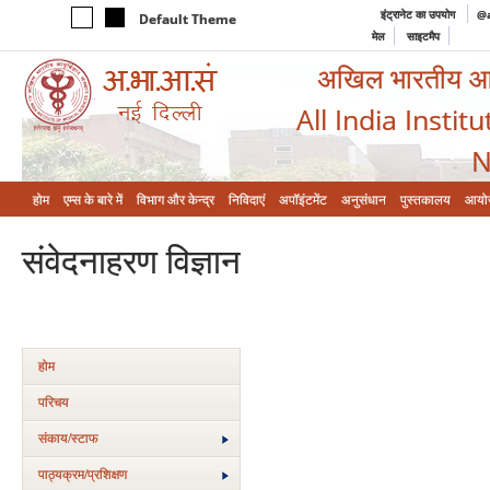
इंट्रानेट का उपयोग
@a
Default Theme
मेल
साइटमैप
अखिल भारतीय आयुर
All India Instit
N
होम
एम्‍स के बारे में
विभाग और केन्‍द्र
निविदाएं
अपॉइंटमेंट
अनुसंधान
पुस्तकालय
आयो
संवेदनाहरण विज्ञान
होम
परिचय
संकाय/स्‍टाफ
पाठ्यक्रम/प्रशिक्षण