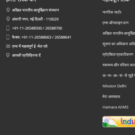
अखिल भारतीय आयुर्विज्ञान संस्थान
नागरिक चार्टर
अंसारी नगर, नई दिल्ली - 110029
एम्स ऑनलाइन दान
+91-11-26588500 / 26588700
अखिल भारतीय आयुर्विज्ञ
फैक्स: +91-11-26588663 / 26588641
सूचना का अधिकार अध
एम्स में महत्वपूर्ण ई -मेल पते
प्रोएक्टिव प्रकटीकरण
आपकी प्रतिक्रिया दें
स्वास्थ्य और परिवार कल
अ॰ भा॰ आ॰ सं॰ से जुड़े
Mission Delhi
मेरा अस्पताल
Hamara AIIMS