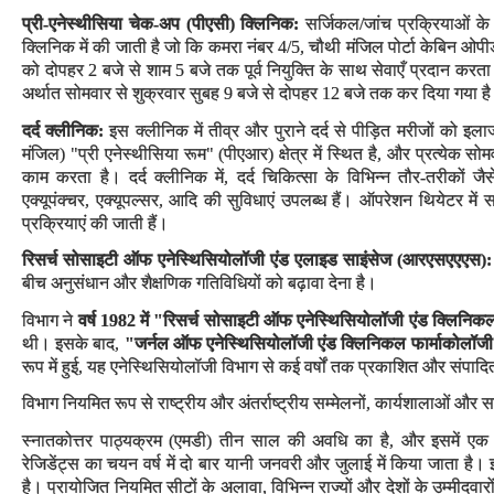
प्री-एनेस्थीसिया चेक-अप (पीएसी) क्लिनिक:
सर्जिकल/जांच प्रक्रियाओं के ल
क्लिनिक में की जाती है जो कि कमरा नंबर 4/5, चौथी मंजिल पोर्टा केबिन ओपीडी
को दोपहर 2 बजे से शाम 5 बजे तक पूर्व नियुक्ति के साथ सेवाएँ प्रदान करता
अर्थात सोमवार से शुक्रवार सुबह 9 बजे से दोपहर 12 बजे तक कर दिया गया ह
दर्द क्लीनिक:
इस क्लीनिक में तीव्र और पुराने दर्द से पीड़ित मरीजों को इल
मंजिल) "प्री एनेस्थीसिया रूम" (पीएआर) क्षेत्र में स्थित है, और प्रत्येक
काम करता है। दर्द क्लीनिक में, दर्द चिकित्सा के विभिन्न तौर-तरीकों जैसे
एक्यूपंक्चर, एक्यूपल्सर, आदि की सुविधाएं उपलब्ध हैं। ऑपरेशन थियेटर में सप्
प्रक्रियाएं की जाती हैं।
रिसर्च सोसाइटी ऑफ एनेस्थिसियोलॉजी एंड एलाइड साइंसेज (आरएसएएएस
):
बीच अनुसंधान और शैक्षणिक गतिविधियों को बढ़ावा देना है।
विभाग ने
वर्ष 1982 में "रिसर्च सोसाइटी ऑफ एनेस्थिसियोलॉजी एंड क्लिनिकल
थी। इसके बाद,
"जर्नल ऑफ एनेस्थिसियोलॉजी एंड क्लिनिकल फार्माकोलॉज
रूप में हुई, यह एनेस्थिसियोलॉजी विभाग से कई वर्षों तक प्रकाशित और संपा
विभाग नियमित रूप से राष्ट्रीय और अंतर्राष्ट्रीय सम्मेलनों, कार्यशालाओं औ
स्नातकोत्तर पाठ्यक्रम (एमडी) तीन साल की अवधि का है, और इसमें एक 
रेजिडेंट्स का चयन वर्ष में दो बार यानी जनवरी और जुलाई में किया जाता है। इ
है। प्रायोजित नियमित सीटों के अलावा, विभिन्न राज्यों और देशों के उम्मीदवार