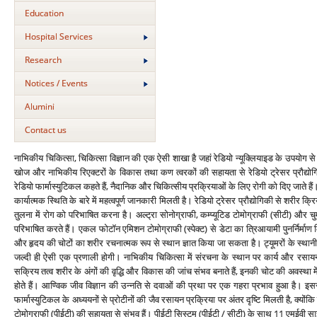
Education
Hospital Services
Research
Notices / Events
Alumini
Contact us
नाभिकीय चिकित्‍सा, चिकित्‍सा विज्ञान की एक ऐसी शाखा है जहां रेडियो न्‍यूक्लियाइड के उपयोग
खोज और नाभिकीय रिएक्‍टरों के विकास तथा कण त्‍वरकों की सहायता से रेडियो ट्रेसर प्रौद्योगिकी म
रेडियो फार्मास्‍युटिकल कहते हैं, नैदानिक और चिकित्‍सीय प्रक्रियाओं के लिए रोगी को दिए जाते है
कार्यात्‍मक स्थिति के बारे में महत्‍वपूर्ण जानकारी मिलती है। रेडियो ट्रेसर प्रौद्योगिकी से शरीर क
तुलना में रोग को परिभाषित करना है। अल्‍ट्रा सोनोग्राफी, कम्‍प्‍यूटिड टोमोग्राफी (सीटी) 
परिभाषित करते हैं। एकल फोटॉन एमिशन टोमोग्राफी (स्‍पेक्‍ट) से डेटा का त्रिआयामी पुनर्निर्मा
और हृदय की चोटों का शरीर रचनात्‍मक रूप से स्‍थान ज्ञात किया जा सकता है। ट्यूमरों के स्‍थानीक
जल्‍दी ही ऐसी एक प्रणाली होगी। नाभिकीय चिकित्‍सा में संरचना के स्‍थान पर कार्य और रसा
सक्रिय तत्‍व शरीर के अंगों की वृद्धि और विकास की जांच संभव बनाते हैं, इनकी चोट की अवस्‍था
होते हैं। आण्विक जीव विज्ञान की उन्‍नति से दवाओं की प्रथा पर एक गहरा प्रभाव हुआ है। इसस
फार्मास्‍युटिकल के अध्‍ययनों से प्रोटीनों की जैव रसायन प्रक्रिया पर अंतर दृष्टि मिलती है, क्‍य
टोमोग्राफी (पीईटी) की सहायता से संभव हैं। पीईटी सिस्‍टम (पीईटी / सीटी) के साथ 11 एमईवी साइक्