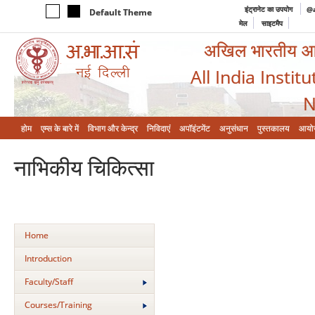
इंट्रानेट का उपयोग
@a
Default Theme
मेल
साइटमैप
अखिल भारतीय आयुर
All India Instit
N
होम
एम्‍स के बारे में
विभाग और केन्‍द्र
निविदाएं
अपॉइंटमेंट
अनुसंधान
पुस्तकालय
आयो
नाभिकीय चिकित्‍सा
Home
Introduction
Faculty/Staff
Courses/Training