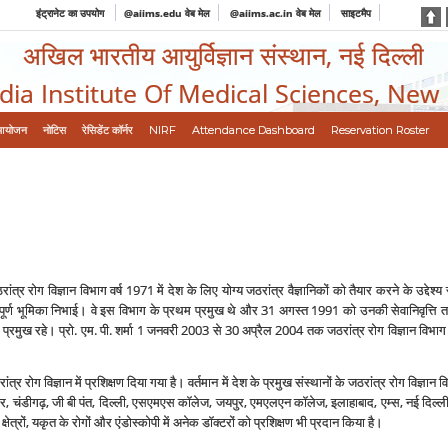
इंट्रानेट का उपयोग
@aiims.edu वेब मेल
@aiims.ac.in वेब मेल
साइटमैप
अखिल भारतीय आयुर्विज्ञान संस्थान, नई दिल्ली
ndia Institute Of Medical Sciences, New
आयोजन
नोटिस
रेसिडेंट कॉर्नर
NIRF
Attendance Dashboard
Reservation Roster
ांत्र रोग विज्ञान विभाग वर्ष 1971 में देश के लिए योग्‍य जठरांत्र वैज्ञानिकों को तैयार करने के उद्दे
हत्‍वपूर्ण भूमिका निभाई। वे इस विभाग के प्रथम प्रमुख थे और 31 अगस्‍त 1991 को उनकी सेवानिवृत्ति
्रमुख रहे। प्रो. एम. पी. शर्मा 1 जनवरी 2003 से 30 अप्रैल 2004 तक जठरांत्र रोग विज्ञान विभाग के 
रोग विज्ञान में प्रशिक्षण दिया गया है। वर्तमान में देश के प्रमुख संस्‍थानों के जठरांत्र रोग विज्ञान विभा
गढ़, जी बी पंत, दिल्‍ली, एसएमएस कॉलेज, जयपुर, एमएलएन कॉलेज, इलाहाबाद, एम्‍स, नई दिल्‍ली
ट क्षेत्रों, यकृत के रोगों और एंडोस्‍कोपी में अनेक डॉक्‍टरों को प्रशिक्षण भी प्रदान किया है।