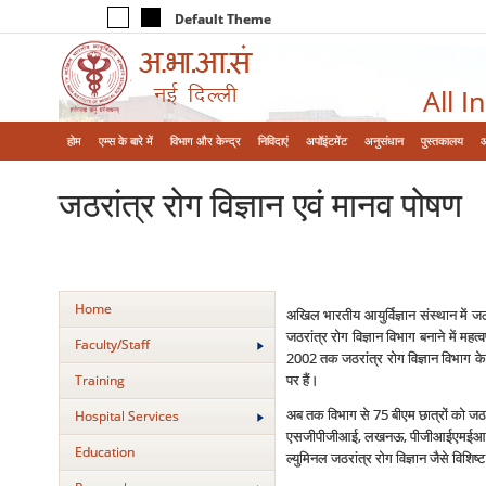
Default Theme
All I
होम
एम्‍स के बारे में
विभाग और केन्‍द्र
निविदाएं
अपॉइंटमेंट
अनुसंधान
पुस्तकालय
जठरांत्र रोग विज्ञान एवं मानव पोषण
Home
अखिल भारतीय आयुर्विज्ञान संस्‍थान में जठर
जठरांत्र रोग विज्ञान विभाग बनाने में म
Faculty/Staff
2002 तक जठरांत्र रोग विज्ञान विभाग के प
पर हैं।
Training
अब तक विभाग से 75 बीएम छात्रों को जठरांत्र 
Hospital Services
एसजीपीजीआई, लखनऊ, पीजीआईएमईआर, चंडी
Education
ल्‍युमिनल जठरांत्र रोग विज्ञान जैसे विशिष्‍