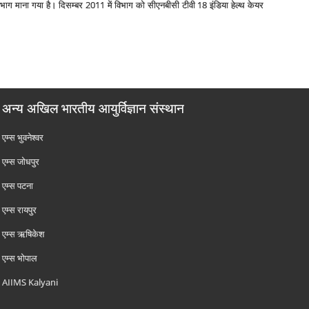
तम विभाग माना गया है। दिसम्‍बर 2011 में विभाग को सीएनबीसी टीवी 18 इंडिया हेल्‍थ केयर
अन्य अखिल भारतीय आयुर्विज्ञान संस्थान
एम्‍स भुवनेश्वर
एम्‍स जोधपुर
एम्‍स पटना
एम्‍स रायपुर
एम्‍स ऋषिकेश
एम्‍स भोपाल
AIIMS Kalyani