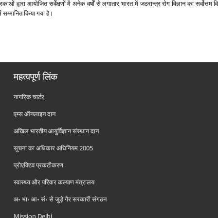
ाओं द्वारा आयोजित सर्वेक्षणों में अनेक वर्षों से लगातार भारत में जठरान्‍त्र रोग विज्ञान का सर्वोत्
 में सम्‍मानित किया गया है।
महत्वपूर्ण लिंक
नागरिक चार्टर
एम्स ऑनलाइन दान
अखिल भारतीय आयुर्विज्ञान संस्थान दान
सूचना का अधिकार अधिनियम 2005
प्रोएक्टिव प्रकटीकरण
स्वास्थ्य और परिवार कल्याण मंत्रालय
अ॰ भा॰ आ॰ सं॰ से जुड़े गैर सरकारी संगठन
Mission Delhi