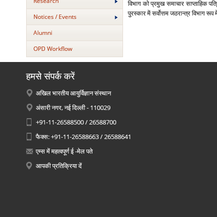
Research
विभाग को प्रमुख समाचार साप्‍ताहिक पत्रिक
पुरस्‍कार में सर्वोत्तम जठरान्‍त्र विभाग रूप
Notices / Events
Alumni
OPD Workflow
हमसे संपर्क करें
अखिल भारतीय आयुर्विज्ञान संस्थान
अंसारी नगर, नई दिल्ली - 110029
+91-11-26588500 / 26588700
फैक्स: +91-11-26588663 / 26588641
एम्स में महत्वपूर्ण ई -मेल पते
आपकी प्रतिक्रिया दें