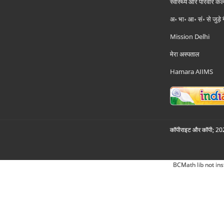
स्वास्थ्य और परिवार कल
अ॰ भा॰ आ॰ सं॰ से जुड़े
Mission Delhi
मेरा अस्पताल
Hamara AIIMS
कॉपीराइट और कॉपी; 2026
BCMath lib not ins