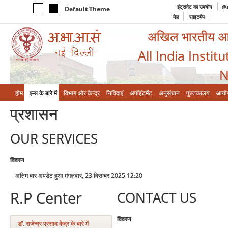
इंट्रानेट का उपयोग
@a
Default Theme
मेल
साइटमैप
अखिल भारतीय आयुर
All India Instit
N
होम
एम्‍स के बारे में
विभाग और केन्‍द्र
निविदाएं
अपॉइंटमेंट
अनुसंधान
पुस्तकालय
आयो
प्रशासन
OUR SERVICES
विवरण
अंतिम बार अपडेट हुआ मंगलवार, 23 दिसम्बर 2025 12:20
R.P Center
CONTACT US
विवरण
डॉ. राजेन्द्र प्रसाद केंद्र के बारे में