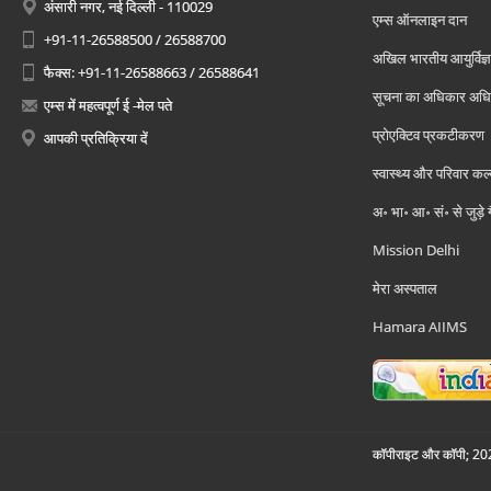
अंसारी नगर, नई दिल्ली - 110029
एम्स ऑनलाइन दान
+91-11-26588500 / 26588700
अखिल भारतीय आयुर्विज्ञ
फैक्स: +91-11-26588663 / 26588641
सूचना का अधिकार अध
एम्स में महत्वपूर्ण ई -मेल पते
प्रोएक्टिव प्रकटीकरण
आपकी प्रतिक्रिया दें
स्वास्थ्य और परिवार कल
अ॰ भा॰ आ॰ सं॰ से जुड़े
Mission Delhi
मेरा अस्पताल
Hamara AIIMS
कॉपीराइट और कॉपी; 2026