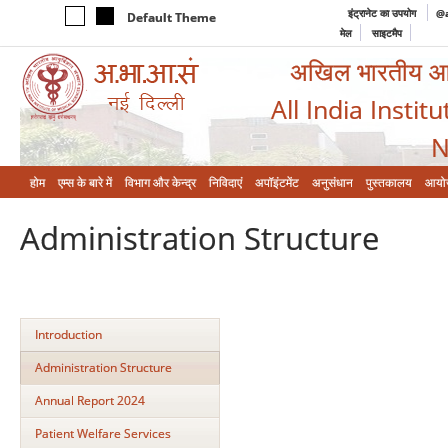
इंट्रानेट का उपयोग
@a
Default Theme
मेल
साइटमैप
अखिल भारतीय आयुर
All India Instit
N
होम
एम्‍स के बारे में
विभाग और केन्‍द्र
निविदाएं
अपॉइंटमेंट
अनुसंधान
पुस्तकालय
आयो
Administration Structure
Introduction
Administration Structure
Annual Report 2024
Patient Welfare Services