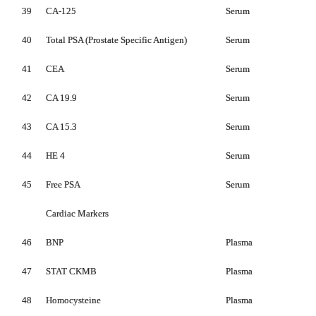
39
CA-125
Serum
40
Total PSA (Prostate Specific Antigen)
Serum
41
CEA
Serum
42
CA 19.9
Serum
43
CA 15.3
Serum
44
HE 4
Serum
45
Free PSA
Serum
Cardiac Markers
46
BNP
Plasma
47
STAT
CKMB
Plasma
48
Homocysteine
Plasma