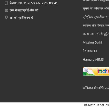
फैक्स: +91-11-26588663 / 26588641
सूचना का अधिकार अध
एम्स में महत्वपूर्ण ई -मेल पते
प्रोएक्टिव प्रकटीकरण
आपकी प्रतिक्रिया दें
स्वास्थ्य और परिवार कल
अ॰ भा॰ आ॰ सं॰ से जुड़े
Mission Delhi
मेरा अस्पताल
Hamara AIIMS
कॉपीराइट और कॉपी; 2026
BCMath lib not ins