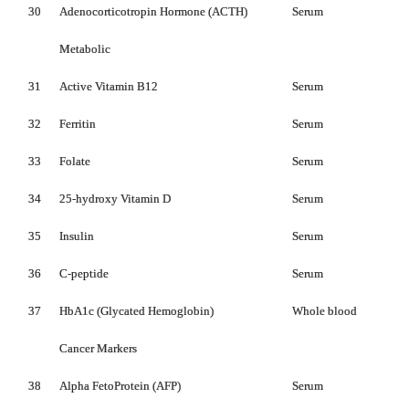
30
Adenocorticotropin Hormone (ACTH)
Serum
Metabolic
31
Active Vitamin B12
Serum
32
Ferritin
Serum
33
Folate
Serum
34
25-hydroxy Vitamin D
Serum
35
Insulin
Serum
36
C-peptide
Serum
37
HbA1c (Glycated Hemoglobin)
Whole blood
Cancer Markers
38
Alpha FetoProtein (AFP)
Serum