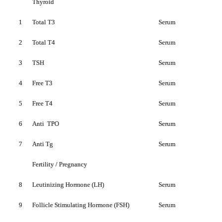
Thyroid
1
Total T3
Serum
2
Total T4
Serum
3
TSH
Serum
4
Free T3
Serum
5
Free T4
Serum
6
Anti TPO
Serum
7
Anti Tg
Serum
Fertility / Pregnancy
8
Leutinizing Hormone (LH)
Serum
9
Follicle Stimulating Hormone (FSH)
Serum