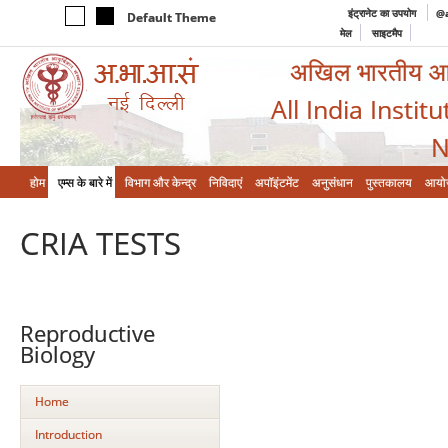
इंट्रानेट का उपयोग
@a
Default Theme
मेल
साइटमैप
अखिल भारतीय आयुर
All India Instit
N
होम
एम्‍स के बारे में
विभाग और केन्‍द्र
निविदाएं
अपॉइंटमेंट
अनुसंधान
पुस्तकालय
आयो
CRIA TESTS
Reproductive
Biology
Home
Introduction