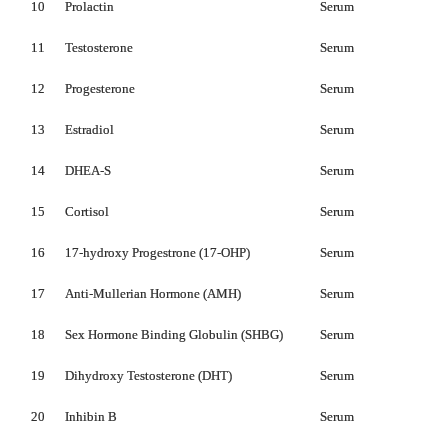
10
Prolactin
Serum
11
Testosterone
Serum
12
Progesterone
Serum
13
Estradiol
Serum
14
DHEA-S
Serum
15
Cortisol
Serum
16
17-hydroxy Progestrone (17-OHP)
Serum
17
Anti-Mullerian Hormone (AMH)
Serum
18
Sex Hormone Binding Globulin (SHBG)
Serum
19
Dihydroxy Testosterone (DHT)
Serum
20
Inhibin B
Serum