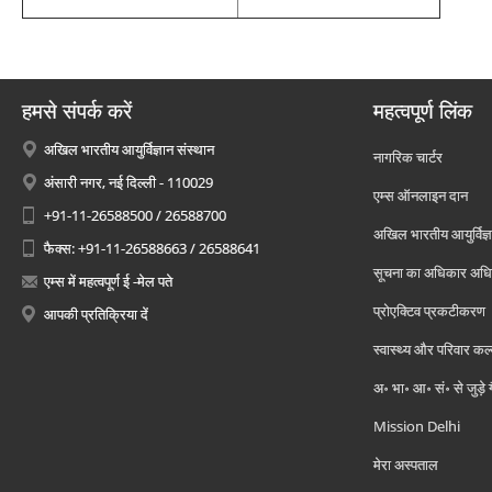
हमसे संपर्क करें
महत्वपूर्ण लिंक
अखिल भारतीय आयुर्विज्ञान संस्थान
नागरिक चार्टर
अंसारी नगर, नई दिल्ली - 110029
एम्स ऑनलाइन दान
+91-11-26588500 / 26588700
अखिल भारतीय आयुर्विज्ञ
फैक्स: +91-11-26588663 / 26588641
सूचना का अधिकार अध
एम्स में महत्वपूर्ण ई -मेल पते
प्रोएक्टिव प्रकटीकरण
आपकी प्रतिक्रिया दें
स्वास्थ्य और परिवार कल
अ॰ भा॰ आ॰ सं॰ से जुड़े
Mission Delhi
मेरा अस्पताल