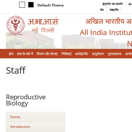
इंट्रानेट का उपयोग
@a
Default Theme
मेल
साइटमैप
अखिल भारतीय आयुर
All India Instit
N
होम
एम्‍स के बारे में
विभाग और केन्‍द्र
निविदाएं
अपॉइंटमेंट
अनुसंधान
पुस्तकालय
आयो
Staff
Reproductive
Biology
Home
Introduction