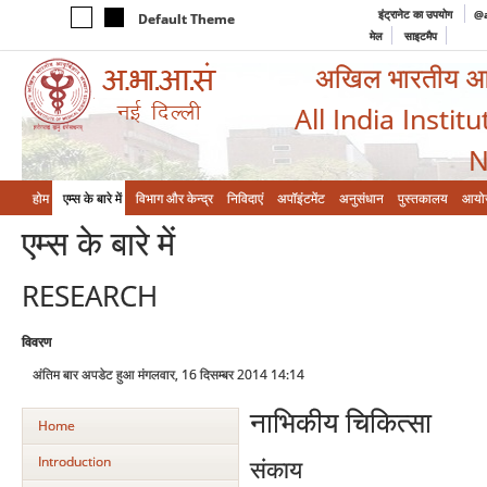
इंट्रानेट का उपयोग
@a
Default Theme
मेल
साइटमैप
अखिल भारतीय आयुर
All India Instit
N
होम
एम्‍स के बारे में
विभाग और केन्‍द्र
निविदाएं
अपॉइंटमेंट
अनुसंधान
पुस्तकालय
आयो
एम्‍स के बारे में
RESEARCH
विवरण
अंतिम बार अपडेट हुआ मंगलवार, 16 दिसम्बर 2014 14:14
नाभिकीय चिकित्‍सा
Home
Introduction
संकाय