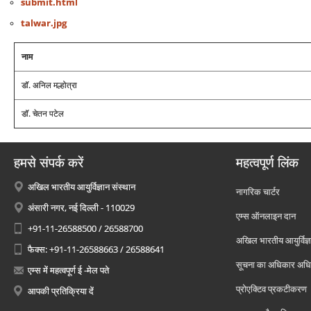
submit.html
talwar.jpg
नाम
डॉ. अनिल मल्होत्रा
डॉ. चेतन पटेल
हमसे संपर्क करें
महत्वपूर्ण लिंक
अखिल भारतीय आयुर्विज्ञान संस्थान
नागरिक चार्टर
अंसारी नगर, नई दिल्ली - 110029
एम्स ऑनलाइन दान
+91-11-26588500 / 26588700
अखिल भारतीय आयुर्विज्ञ
फैक्स: +91-11-26588663 / 26588641
सूचना का अधिकार अध
एम्स में महत्वपूर्ण ई -मेल पते
प्रोएक्टिव प्रकटीकरण
आपकी प्रतिक्रिया दें