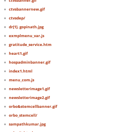
ctvsbanner.gif
ctvsbannernew.gif
ctvsdep/
dr[1]. gopinath.jpg
exmplmenu_var.js
gratitude_service.htm
heart1.gif
hospadminbanner.gif
index1.html
menu_com.js
newsletterimage1.gif
newsletterimage2.gif
orbo&stemcellbanner.gif
orbo_stemcell/
sampathkumar.jpg