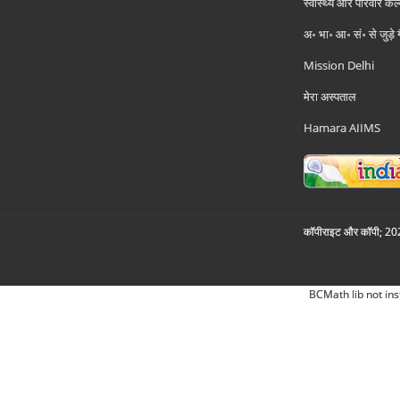
स्वास्थ्य और परिवार कल
अ॰ भा॰ आ॰ सं॰ से जुड़े
Mission Delhi
मेरा अस्पताल
Hamara AIIMS
कॉपीराइट और कॉपी; 2026
BCMath lib not ins