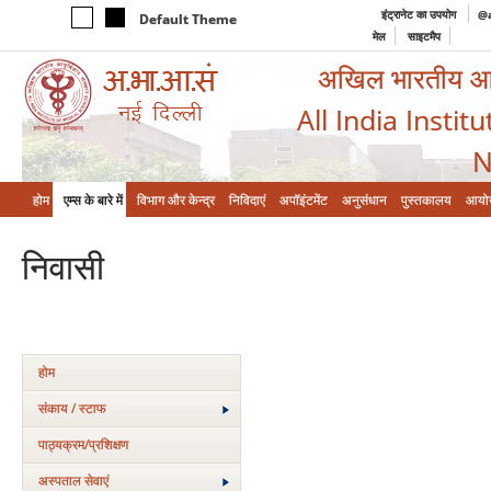
इंट्रानेट का उपयोग
@a
Default Theme
मेल
साइटमैप
अखिल भारतीय आयुर
All India Instit
N
होम
एम्‍स के बारे में
विभाग और केन्‍द्र
निविदाएं
अपॉइंटमेंट
अनुसंधान
पुस्तकालय
आयो
निवासी
होम
संकाय / स्टाफ
पाठ्यक्रम/प्रशिक्षण
अस्‍पताल सेवाएं