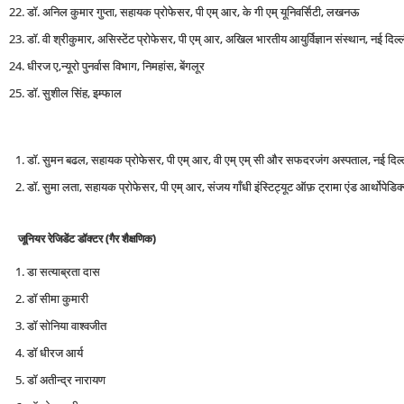
डॉ. अनिल कुमार गुप्ता, सहायक प्रोफेसर, पी एम् आर, के गी एम् यूनिवर्सिटी, लखनऊ
डॉ. वी श्रीकुमार, असिस्टेंट प्रोफेसर, पी एम् आर, अखिल भारतीय आयुर्विज्ञान संस्थान, नई दिल्
धीरज ए,न्यूरो पुनर्वास विभाग, निमहांस, बेंगलूर
डॉ. सुशील सिंह, इम्फाल
डॉ. सुमन बढल, सहायक प्रोफेसर, पी एम् आर, वी एम् एम् सी और सफदरजंग अस्पताल, नई दिल्
डॉ. सुमा लता, सहायक प्रोफेसर, पी एम् आर, संजय गाँधी इंस्टिट्यूट ऑफ़ ट्रामा एंड आर्थोपेडिक्स
जूनियर रेजिडेंट डॉक्टर (गैर शैक्षणिक)
डा सत्याब्रता दास
डॉ सीमा कुमारी
डॉ सोनिया वाश्वजीत
डॉ धीरज आर्य
डॉ अतीन्द्र नारायण