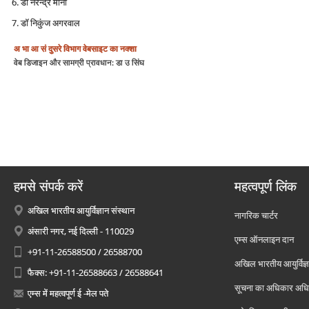
डॉ नरेन्द्र मीना
डॉ निकुंज अगरवाल
अ भा आ सं
दुसरे विभाग
वेबसाइट का नक्शा
वेब डिजाइन और सामग्री प्रावधान: डा उ सिंघ
हमसे संपर्क करें
महत्वपूर्ण लिंक
अखिल भारतीय आयुर्विज्ञान संस्थान
नागरिक चार्टर
अंसारी नगर, नई दिल्ली - 110029
एम्स ऑनलाइन दान
+91-11-26588500 / 26588700
अखिल भारतीय आयुर्विज्ञ
फैक्स: +91-11-26588663 / 26588641
सूचना का अधिकार अध
एम्स में महत्वपूर्ण ई -मेल पते