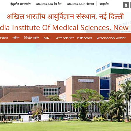
इंट्रानेट का उपयोग
@aiims.edu वेब मेल
@aiims.ac.in वेब मेल
साइटमैप
अखिल भारतीय आयुर्विज्ञान संस्थान, नई दिल्ली
ndia Institute Of Medical Sciences, New
आयोजन
नोटिस
रेसिडेंट कॉर्नर
NIRF
Attendance Dashboard
Reservation Roster