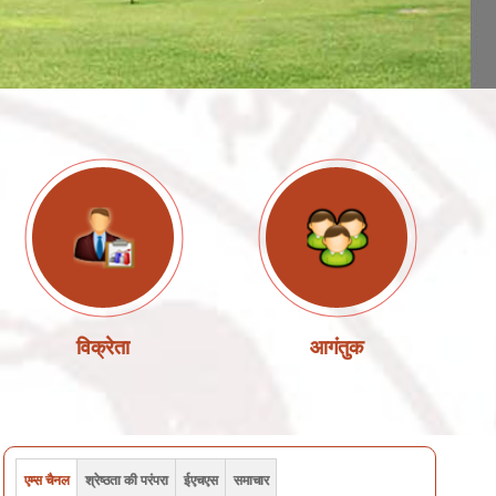
विक्रेता
आगंतुक
एम्स चैनल
श्रेष्ठता की परंपरा
ईएचएस
समाचार