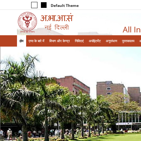
Default Theme
All I
होम
एम्‍स के बारे में
विभाग और केन्‍द्र
निविदाएं
अपॉइंटमेंट
अनुसंधान
पुस्तकालय