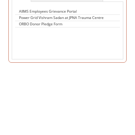
सिग्नेचर वीडियो
AIIMS Employees Grievance Portal
Power Grid Vishram Sadan at JPNA Trauma Centre
ORBO Donor Pledge Form