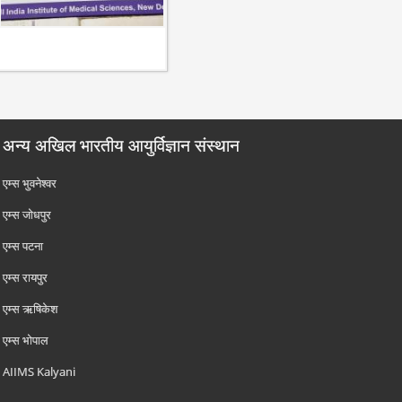
अन्य अखिल भारतीय आयुर्विज्ञान संस्थान
एम्‍स भुवनेश्वर
एम्‍स जोधपुर
एम्‍स पटना
एम्‍स रायपुर
एम्‍स ऋषिकेश
एम्‍स भोपाल
AIIMS Kalyani