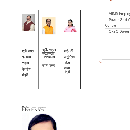
INFORMATION 
AIIMS Employ
Power Grid 
सिग्नेचर वीडियो
Centre
ORBO Donor 
श्री. जाधव
श्री.जगत
श्रीमती
प्रतापरांव
प्रकाश
गणपतराव
अनुप्रिया
नड्डा
पटेल
राज्य मंत्री
राज्य
केंद्रीय
मंत्री.
मंत्री
निदेशक, एम्स