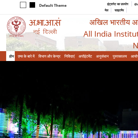
इंट्रानेट का उपयोग
@a
Default Theme
मेल
साइटमैप
अखिल भारतीय आयुर
All India Instit
N
होम
एम्‍स के बारे में
विभाग और केन्‍द्र
निविदाएं
अपॉइंटमेंट
अनुसंधान
पुस्तकालय
आयो