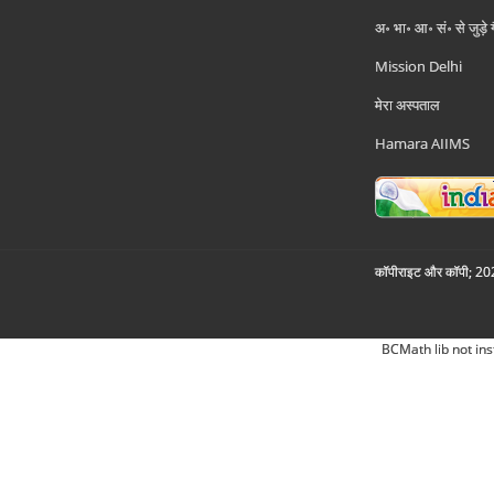
अ॰ भा॰ आ॰ सं॰ से जुड़े
Mission Delhi
मेरा अस्पताल
Hamara AIIMS
कॉपीराइट और कॉपी; 2026
BCMath lib not ins