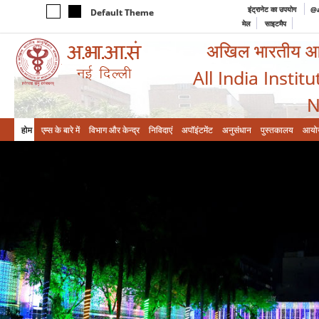
इंट्रानेट का उपयोग
@a
Default Theme
मेल
साइटमैप
अखिल भारतीय आयुर
All India Instit
N
होम
एम्‍स के बारे में
विभाग और केन्‍द्र
निविदाएं
अपॉइंटमेंट
अनुसंधान
पुस्तकालय
आयो