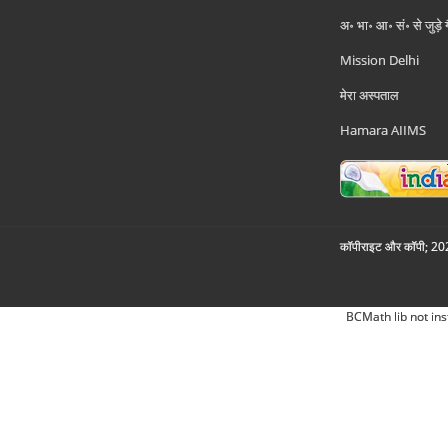
अ॰ भा॰ आ॰ सं॰ से जुड़े
Mission Delhi
मेरा अस्पताल
Hamara AIIMS
कॉपीराइट और कॉपी; 2026
BCMath lib not ins