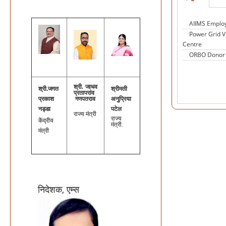
INFORMATION 
AIIMS Employ
Power Grid 
सिग्नेचर वीडियो
Centre
ORBO Donor 
श्री. जाधव
श्री.जगत
श्रीमती
प्रतापरांव
प्रकाश
गणपतराव
अनुप्रिया
नड्डा
पटेल
राज्य मंत्री
राज्य
केंद्रीय
मंत्री.
मंत्री
निदेशक, एम्स