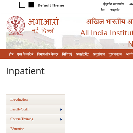
इंट्रानेट का उपयोग
@a
Default Theme
मेल
साइटमैप
अखिल भारतीय आयुर
All India Instit
N
होम
एम्‍स के बारे में
विभाग और केन्‍द्र
निविदाएं
अपॉइंटमेंट
अनुसंधान
पुस्तकालय
आयो
Inpatient
Introduction
Faculty/Staff
Course/Training
Education