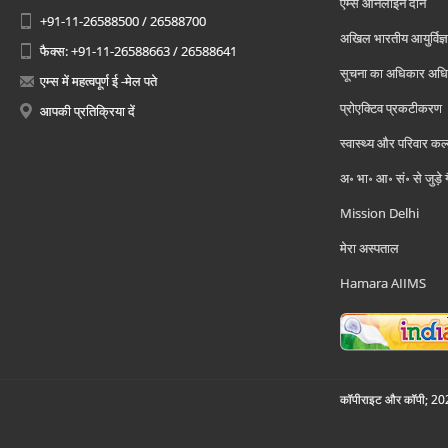
एम्स ऑनलाइन दान
+91-11-26588500 / 26588700
अखिल भारतीय आयुर्विज्ञ
फैक्स: +91-11-26588663 / 26588641
सूचना का अधिकार अध
एम्स में महत्वपूर्ण ई -मेल पते
प्रोएक्टिव प्रकटीकरण
आपकी प्रतिक्रिया दें
स्वास्थ्य और परिवार कल
अ॰ भा॰ आ॰ सं॰ से जुड़े
Mission Delhi
मेरा अस्पताल
Hamara AIIMS
कॉपीराइट और कॉपी; 2026