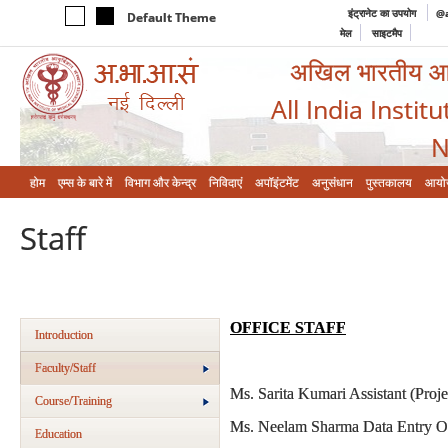
इंट्रानेट का उपयोग
@a
Default Theme
मेल
साइटमैप
अखिल भारतीय आयुर
All India Instit
N
होम
एम्‍स के बारे में
विभाग और केन्‍द्र
निविदाएं
अपॉइंटमेंट
अनुसंधान
पुस्तकालय
आयो
Staff
OFFICE STAFF
Introduction
Faculty/Staff
Ms. Sarita Kumari Assistant (Proje
Course/Training
Ms. Neelam Sharma Data Entry O
Education