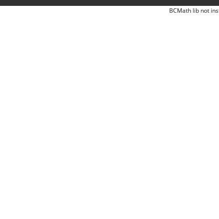
BCMath lib not ins