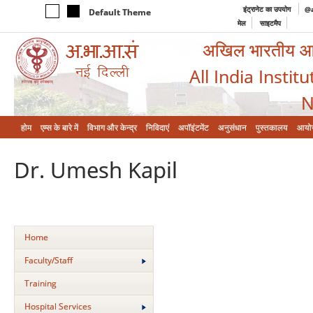
इंट्रानेट का उपयोग
@a
Default Theme
मेल
साइटमैप
अखिल भारतीय आयुर
All India Instit
N
होम
एम्‍स के बारे में
विभाग और केन्‍द्र
निविदाएं
अपॉइंटमेंट
अनुसंधान
पुस्तकालय
आयो
Dr. Umesh Kapil
Home
Faculty/Staff
Training
Hospital Services