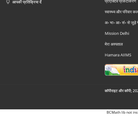
प्रोएक्टिव प्रकटीकरण
आपकी प्रतिक्रिया दें
स्वास्थ्य और परिवार कल
अ॰ भा॰ आ॰ सं॰ से जुड़े
Mission Delhi
मेरा अस्पताल
Hamara AIIMS
कॉपीराइट और कॉपी; 2026
BCMath lib not ins