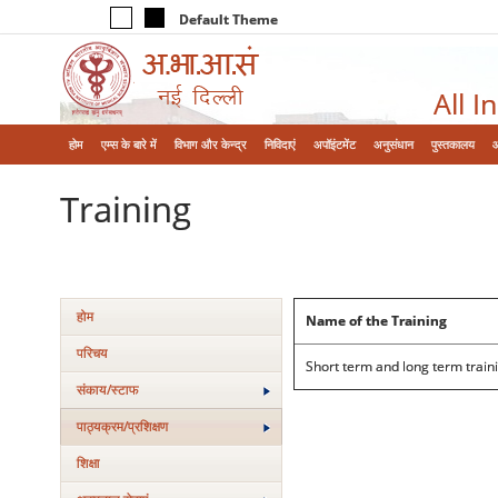
Default Theme
All I
होम
एम्‍स के बारे में
विभाग और केन्‍द्र
निविदाएं
अपॉइंटमेंट
अनुसंधान
पुस्तकालय
Training
होम
Name of the Training
परिचय
Short term and long term train
संकाय/स्‍टाफ
पाठ्यक्रम/प्रशिक्षण
शिक्षा