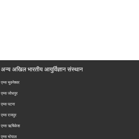
अन्य अखिल भारतीय आयुर्विज्ञान संस्थान
एम्‍स भुवनेश्वर
एम्‍स जोधपुर
एम्‍स पटना
एम्‍स रायपुर
एम्‍स ऋषिकेश
एम्‍स भोपाल