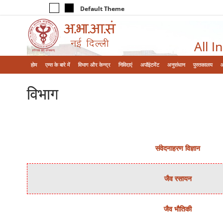
Default Theme
All I
होम
एम्‍स के बारे में
विभाग और केन्‍द्र
निविदाएं
अपॉइंटमेंट
अनुसंधान
पुस्तकालय
विभाग
संवेदनाहरण विज्ञान
जैव रसायन
जैव भौतिकी