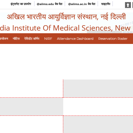
इंट्रानेट का उपयोग
@aiims.edu वेब मेल
@aiims.ac.in वेब मेल
साइटमैप
अखिल भारतीय आयुर्विज्ञान संस्थान, नई दिल्ली
ndia Institute Of Medical Sciences, New
आयोजन
नोटिस
रेसिडेंट कॉर्नर
NIRF
Attendance Dashboard
Reservation Roster