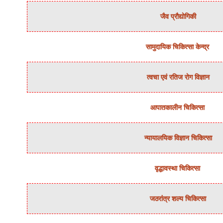
जैव प्रौद्योगिकी
सामुदायिक चिकित्‍सा केन्‍द्र
त्‍वचा एवं रतिज रोग विज्ञान
आपातकालीन चिकित्सा
न्‍यायालयिक विज्ञान चिकित्‍सा
वृद्धावस्था चिकित्सा
जठरांत्र शल्‍य चिकित्‍सा