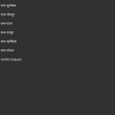
एम्‍स भुवनेश्वर
एम्‍स जोधपुर
एम्‍स पटना
एम्‍स रायपुर
एम्‍स ऋषिकेश
एम्‍स भोपाल
AIIMS Kalyani