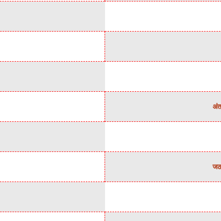
अंत
जठर