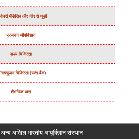
मोनरी मेडिसिन और नींद से जुड़ी
प्रजनन जीवविज्ञान
शल्‍य चिकित्‍सा
रांसफ्यूजन चिकित्‍सा (रक्‍त बैंक)
शैक्षणिक धारा
अन्य अखिल भारतीय आयुर्विज्ञान संस्थान