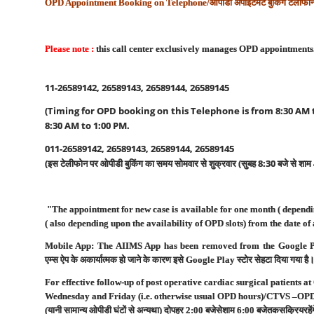
OPD Appointment Booking on Telephone/
ओपीडी
अपॉइंटमेंट
बुकिंग
टेलीफो
Please note :
this call center exclusively manages OPD appointments. 
11-26589142, 26589143, 26589144, 26589145
(Timing for OPD booking on this Telephone is from 8:30 AM 
8:30 AM to 1:00 PM.
011-26589142, 26589143, 26589144, 26589145
(
इस
टेलीफोन
पर
ओपीडी
बुकिंग
का
समय
सोमवार
से
शुक्रवार
(
सुबह
8:30
बजे
से
शाम
"The appointment for new case is available for one month ( dependin
( also depending upon the availability of OPD slots) from the date of
Mobile App: The AIIMS App has been removed from the Google Play 
एम्स
ऐप
के
अकार्यात्मक
हो
जाने
के
कारण
इसे
Google Play
स्टोर
से
हटा
दिया
गया
है
For effective follow-up of post operative cardiac surgical patien
Wednesday and Friday (i.e. otherwise usual OPD hours)/CTVS –OP
(
यानी
सामान्य
ओपीडी
घंटों
से
अन्यथा
)
दोपहर
2:00
बजे
से
शाम
6:00
बजे
तक
सक्रिय
रहे