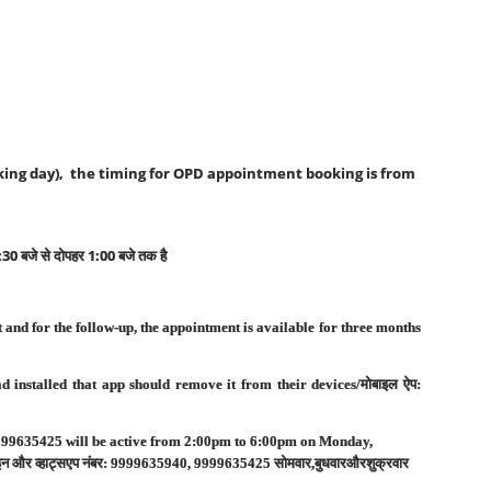
rking day), the timing for OPD appointment booking is from
:30
बजे
से
दोपहर
1:00
बजे
तक
है
and for the follow-up, the appointment is available for three months
 installed that app should remove it from their devices/
मोबाइल
ऐप
:
9999635425 will be active from 2:00pm to 6:00pm on Monday,
ाइन
और
व्हाट्सएप
नंबर
: 9999635940, 9999635425
सोमवार
,
बुधवार
और
शुक्रवार