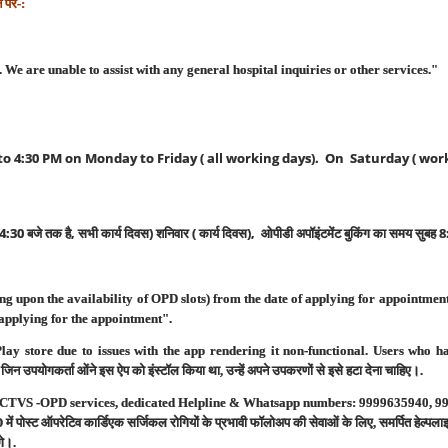
न
पर
-:
We are unable to assist with any general hospital inquiries or other services."
to 4:30 PM on Monday to Friday ( all working days). On Saturday ( wo
4:30
बजे
तक
है
,
सभी
कार्य
दिवस
)
शनिवार
(
कार्य
दिवस
),
ओपीडी
अपॉइंटमेंट
बुकिंग
का
समय
सुबह
8
g upon the availability of OPD slots) from the date of applying for appointment 
 applying for the appointment".
store due to issues with the app rendering it non-functional. Users who had
।
जिन
उपयोगकर्ता ओं
ने
इस
ऐप
को
इंस्टॉल
किया
था
,
उन्हें
अपने
उपकरणों
से
इसे
हटा
देना
चाहिए।
.
ts at CTVS -OPD services, dedicated Helpline & Whatsapp numbers: 9999635940, 
D
में
पोस्ट
ऑपरेटिव
कार्डिएक
सर्जिकल
रोगियों
के
प्रभावी
फॉलोअप
की
सेवाओं
के
लिए
,
समर्पित
हेल्पल
ंगे।
.