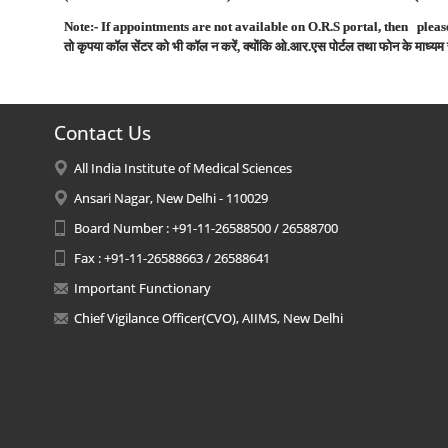
Note:- If appointments are not available on O.R.S portal
,
then please
तो
कृपया
कॉल
सेंटर
को
भी
कॉल
न
करें
,
क्योंकि
ओ
.
आर
.
एस
पोर्टल तथा
फोन
के
माध्यम
Contact Us
All India Institute of Medical Sciences
Ansari Nagar, New Delhi - 110029
Board Number : +91-11-26588500 / 26588700
Fax : +91-11-26588663 / 26588641
Important Functionary
Chief Vigilance Officer(CVO), AIIMS, New Delhi