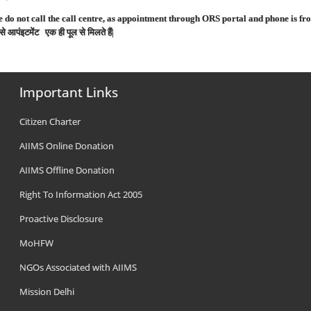
 do not call the call centre, as appointment through ORS portal and phone is f
से
आपंइटमेंट
एक
ही
पूल
से
मिलते
हैं
|
Important Links
Citizen Charter
AIIMS Online Donation
AIIMS Offline Donation
Right To Information Act 2005
Proactive Disclosure
MoHFW
NGOs Associated with AIIMS
Mission Delhi