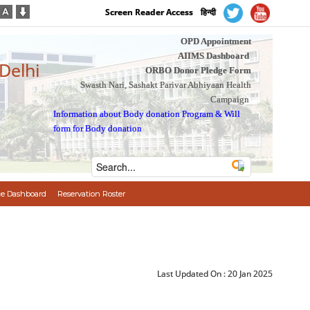
Screen Reader Access
हिन्दी
OPD Appointment
AIIMS Dashboard
 Delhi
ORBO Donor Pledge Form
Swasth Nari, Sashakt Parivar Abhiyaan Health
Campaign
Information about Body donation Program
&
Will
form for Body donation
e Dashboard
Reservation Roster
Last Updated On :
20 Jan 2025