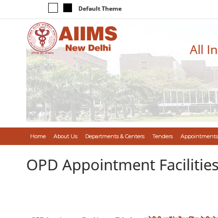
Default Theme
All I
Home
About Us
Departments & Centers
Tenders
Appointments
OPD Appointment Facilitie