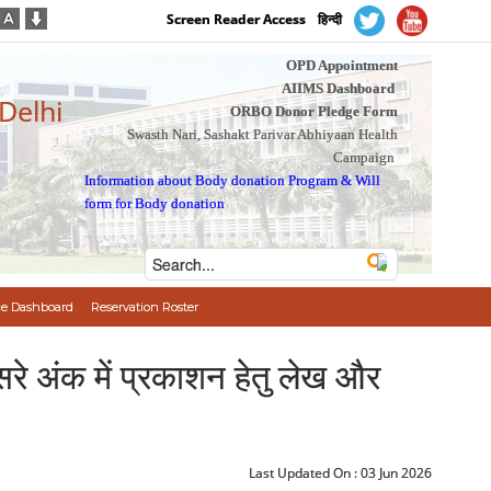
Screen Reader Access
हिन्दी
OPD Appointment
AIIMS Dashboard
 Delhi
ORBO Donor Pledge Form
Swasth Nari, Sashakt Parivar Abhiyaan Health
Campaign
Information about Body donation Program
&
Will
form for Body donation
e Dashboard
Reservation Roster
ीसरे अंक में प्रकाशन हेतु लेख और
Last Updated On :
03 Jun 2026