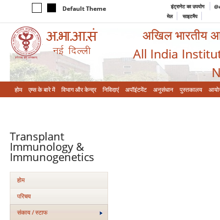
इंट्रानेट का उपयोग
@a
Default Theme
मेल
साइटमैप
अखिल भारतीय आयुर
All India Instit
N
होम
एम्‍स के बारे में
विभाग और केन्‍द्र
निविदाएं
अपॉइंटमेंट
अनुसंधान
पुस्तकालय
आयो
Transplant
Immunology &
Immunogenetics
होम
परिचय
संकाय / स्टाफ