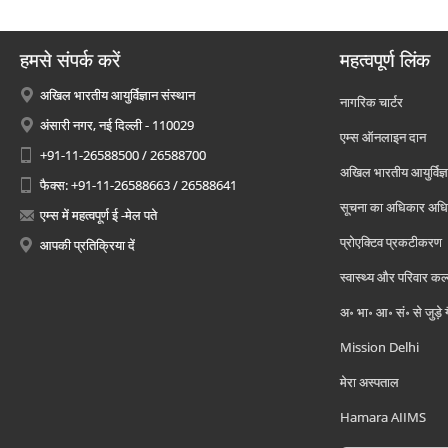
हमसे संपर्क करें
महत्वपूर्ण लिंक
अखिल भारतीय आयुर्विज्ञान संस्थान
नागरिक चार्टर
अंसारी नगर, नई दिल्ली - 110029
एम्स ऑनलाइन दान
+91-11-26588500 / 26588700
अखिल भारतीय आयुर्विज्ञ
फैक्स: +91-11-26588663 / 26588641
सूचना का अधिकार अध
एम्स में महत्वपूर्ण ई -मेल पते
प्रोएक्टिव प्रकटीकरण
आपकी प्रतिक्रिया दें
स्वास्थ्य और परिवार कल
अ॰ भा॰ आ॰ सं॰ से जुड़े
Mission Delhi
मेरा अस्पताल
Hamara AIIMS