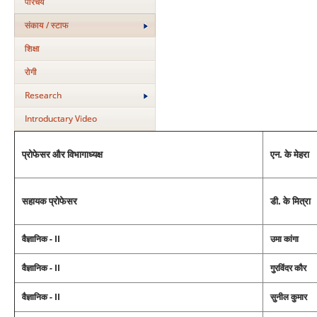
परिचय
संकाय / स्टाफ
शिक्षा
रोगी
Research
Introductary Video
प्रोफेसर और विभागाध्‍यक्ष
एन. के मेहरा
सहायक प्रोफेसर
डी. के मित्रा
वैज्ञानिक - II
उमा कांगा
वैज्ञानिक - II
गुरविंदर कौर
वैज्ञानिक - II
सुनील कुमार