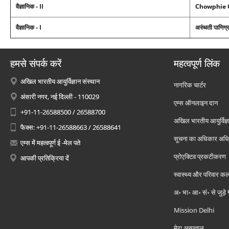
वैज्ञानिक - II
Chowphie 
वैज्ञानिक - I
अरुंधती पाणिग्
हमसे संपर्क करें
महत्वपूर्ण लिंक
अखिल भारतीय आयुर्विज्ञान संस्थान
नागरिक चार्टर
अंसारी नगर, नई दिल्ली - 110029
एम्स ऑनलाइन दान
+91-11-26588500 / 26588700
अखिल भारतीय आयुर्विज्ञ
फैक्स: +91-11-26588663 / 26588641
सूचना का अधिकार अध
एम्स में महत्वपूर्ण ई -मेल पते
प्रोएक्टिव प्रकटीकरण
आपकी प्रतिक्रिया दें
स्वास्थ्य और परिवार कल
अ॰ भा॰ आ॰ सं॰ से जुड़े
Mission Delhi
मेरा अस्पताल