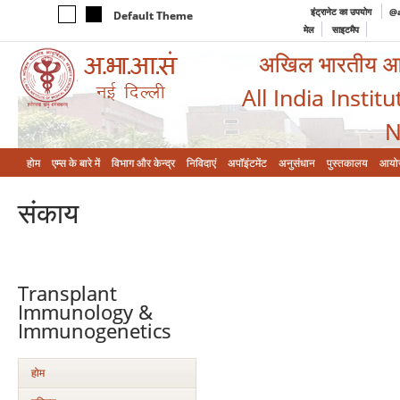
इंट्रानेट का उपयोग
@a
Default Theme
मेल
साइटमैप
अखिल भारतीय आयुर
All India Instit
N
होम
एम्‍स के बारे में
विभाग और केन्‍द्र
निविदाएं
अपॉइंटमेंट
अनुसंधान
पुस्तकालय
आयो
संकाय
Transplant
Immunology &
Immunogenetics
होम