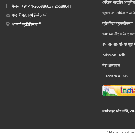
अखिल भारतीय आयुर्विज्ञ
फैक्स: +91-11-26588663 / 26588641
सूचना का अधिकार अध
एम्स में महत्वपूर्ण ई -मेल पते
प्रोएक्टिव प्रकटीकरण
आपकी प्रतिक्रिया दें
स्वास्थ्य और परिवार कल
अ॰ भा॰ आ॰ सं॰ से जुड़े
Mission Delhi
मेरा अस्पताल
Hamara AIIMS
कॉपीराइट और कॉपी; 2026
BCMath lib not ins