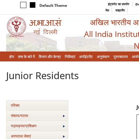
इंट्रानेट का उपयोग
@a
Default Theme
मेल
साइटमैप
अखिल भारतीय आयुर
All India Instit
N
होम
एम्‍स के बारे में
विभाग और केन्‍द्र
निविदाएं
अपॉइंटमेंट
अनुसंधान
पुस्तकालय
आयो
Junior Residents
परिचय
संकाय/स्‍टाफ
पाठ्यक्रम/प्रशिक्षण
अस्‍पताल सेवाएं