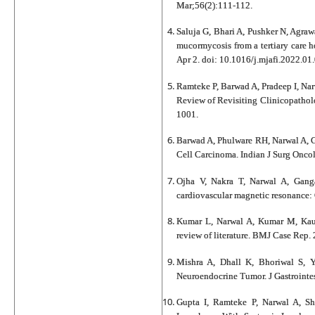
Mar;56(2):111-112.
Saluja G, Bhari A, Pushker N, Agraw
mucormycosis from a tertiary care h
Apr 2. doi: 10.1016/j.mjafi.2022.01
Ramteke P, Barwad A, Pradeep I, Nar
Review of Revisiting Clinicopatholo
1001.
Barwad A, Phulware RH, Narwal A, G
Cell Carcinoma. Indian J Surg Onco
Ojha V, Nakra T, Narwal A, Ganga
cardiovascular magnetic resonance: 
Kumar L, Narwal A, Kumar M, Kausha
review of literature. BMJ Case Rep
Mishra A, Dhall K, Bhoriwal S, 
Neuroendocrine Tumor. J Gastrointe
Gupta I, Ramteke P, Narwal A, S