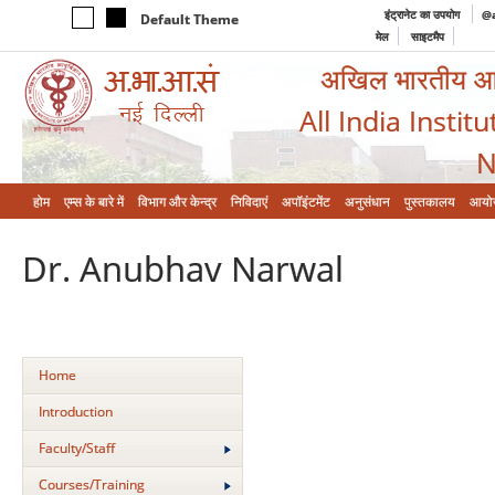
इंट्रानेट का उपयोग
@a
Default Theme
मेल
साइटमैप
अखिल भारतीय आयुर
All India Instit
N
होम
एम्‍स के बारे में
विभाग और केन्‍द्र
निविदाएं
अपॉइंटमेंट
अनुसंधान
पुस्तकालय
आयो
Dr. Anubhav Narwal
Home
Introduction
Faculty/Staff
Courses/Training