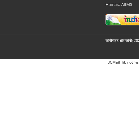
Hamara AIIMS
कॉपीराइट और कॉपी; 2026
BCMath lib not ins