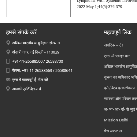
Lymphoma With Systemic Involveme
2022 May 1;44(5):376-379.
हमसे संपर्क करें
महत्वपूर्ण लिंक
अखिल भारतीय आयुर्विज्ञान संस्थान
नागरिक चार्टर
अंसारी नगर, नई दिल्ली - 110029
एम्स ऑनलाइन दान
+91-11-26588500 / 26588700
अखिल भारतीय आयुर्विज्ञ
फैक्स: +91-11-26588663 / 26588641
सूचना का अधिकार अध
एम्स में महत्वपूर्ण ई -मेल पते
प्रोएक्टिव प्रकटीकरण
आपकी प्रतिक्रिया दें
स्वास्थ्य और परिवार कल
अ॰ भा॰ आ॰ सं॰ से जुड़े
Mission Delhi
मेरा अस्पताल