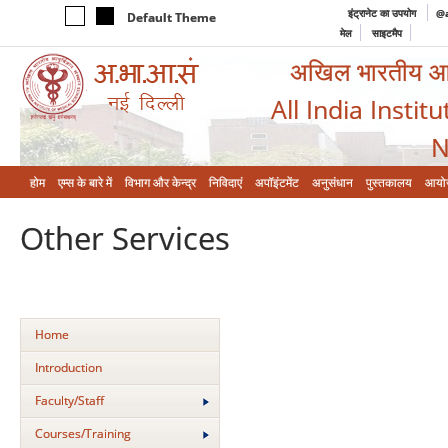
इंट्रानेट का उपयोग
@a
Default Theme
मेल
साइटमैप
अखिल भारतीय आयुर
All India Instit
N
होम
एम्‍स के बारे में
विभाग और केन्‍द्र
निविदाएं
अपॉइंटमेंट
अनुसंधान
पुस्तकालय
आयो
Other Services
Home
Introduction
Faculty/Staff
Courses/Training