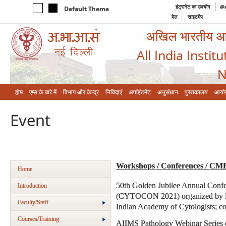
इंट्रानेट का उपयोग
@a
Default Theme
मेल
साइटमैप
अखिल भारतीय आयुर
All India Instit
N
होम
एम्‍स के बारे में
विभाग और केन्‍द्र
निविदाएं
अपॉइंटमेंट
अनुसंधान
पुस्तकालय
आयो
Event
Workshops / Conferences / CM
Home
50th Golden Jubilee Annual Confe
Introduction
(CYTOCON 2021) organized by Dep
Faculty/Staff
Indian Academy of Cytologists; co
Courses/Training
AIIMS Pathology Webinar Series e