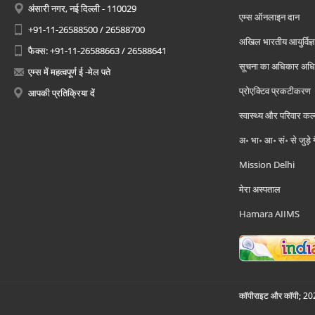
अंसारी नगर, नई दिल्ली - 110029
एम्स ऑनलाइन दान
+91-11-26588500 / 26588700
अखिल भारतीय आयुर्विज्ञ
फैक्स: +91-11-26588663 / 26588641
सूचना का अधिकार अध
एम्स में महत्वपूर्ण ई -मेल पते
प्रोएक्टिव प्रकटीकरण
आपकी प्रतिक्रिया दें
स्वास्थ्य और परिवार कल
अ॰ भा॰ आ॰ सं॰ से जुड़े
Mission Delhi
मेरा अस्पताल
Hamara AIIMS
कॉपीराइट और कॉपी; 2026