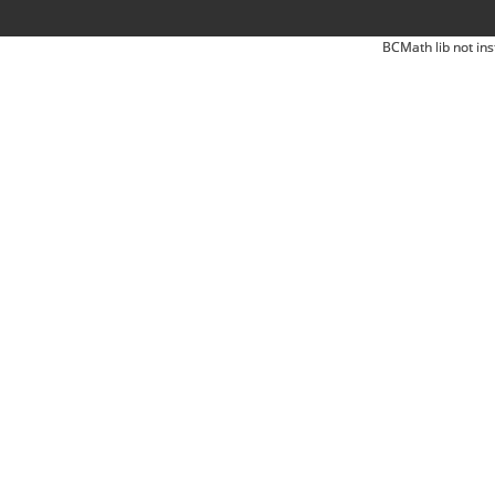
BCMath lib not ins