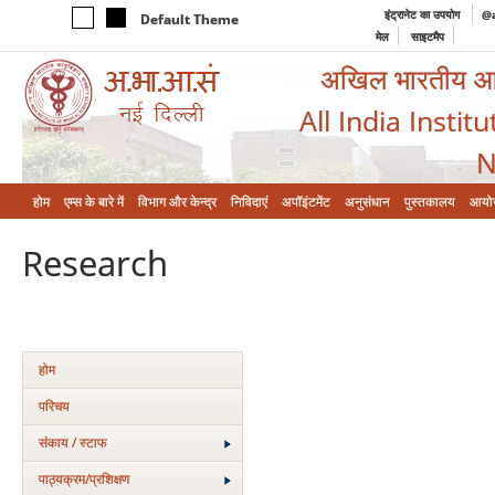
इंट्रानेट का उपयोग
@a
Default Theme
मेल
साइटमैप
अखिल भारतीय आयुर
All India Instit
N
होम
एम्‍स के बारे में
विभाग और केन्‍द्र
निविदाएं
अपॉइंटमेंट
अनुसंधान
पुस्तकालय
आयो
Research
होम
परिचय
संकाय / स्टाफ
पाठ्यक्रम/प्रशिक्षण