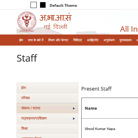
Default Theme
All I
होम
एम्‍स के बारे में
विभाग और केन्‍द्र
निविदाएं
अपॉइंटमेंट
अनुसंधान
पुस्तकालय
Staff
होम
Present Staff
परिचय
Name
संकाय / स्टाफ
पाठ्यक्रम/प्रशिक्षण
शिक्षा
Vinod Kumar Napa