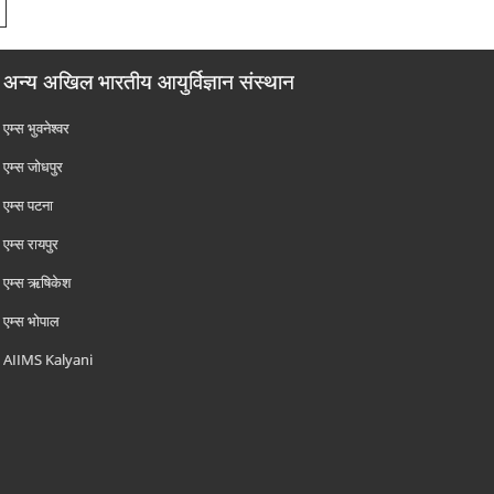
अन्य अखिल भारतीय आयुर्विज्ञान संस्थान
एम्‍स भुवनेश्वर
एम्‍स जोधपुर
एम्‍स पटना
एम्‍स रायपुर
एम्‍स ऋषिकेश
एम्‍स भोपाल
AIIMS Kalyani