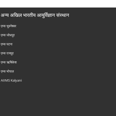
अन्य अखिल भारतीय आयुर्विज्ञान संस्थान
एम्‍स भुवनेश्वर
एम्‍स जोधपुर
एम्‍स पटना
एम्‍स रायपुर
एम्‍स ऋषिकेश
एम्‍स भोपाल
AIIMS Kalyani