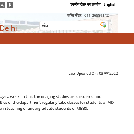
स्क्रीन रीडर का उपयोग
English
कॉल सेंटर:
011-26589142
 Delhi
Last Updated On :
03 जन 2022
ays a week. In this, the imaging studies are discussed and
ulties of the department regularly take classes for students of MD
e in teaching of undergraduate students of MBBS.