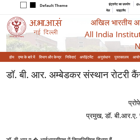
इंट्रानेट का उपयोग
@a
Default Theme
मेल
साइटमैप
अखिल भारतीय आयुर
All India Instit
N
होम
एम्‍स के बारे में
विभाग और केन्‍द्र
निविदाएं
अपॉइंटमेंट
अनुसंधान
पुस्तकालय
आयो
डॉ. बी. आर. अम्‍बेडकर संस्‍थान रोटरी क
प्रो
प्रमुख, डॉ. बी.आर.ए.
डॉ. बी आर ए � आईआरसीएच में निम्‍नलिखित विभाग हैं