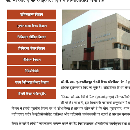
संवेदनाहरण विज्ञान
प्रयोगशाला कैंसर विज्ञान
चिकित्‍सा भौतिक विज्ञान
चिकित्‍सा कैंसर विज्ञान
विकिरण निदान
रेडियोथैरेपी
डॉ. बी. आर. ए. इंस्‍टीट्यूट रोटरी कैंसर हॉस्‍पीटल
देश में 
शल्‍य चिकित्‍सा कैंसर विज्ञान
अधिक ट्रांसप्‍लांट किए जा चुके हैं। सीटीवीएस विभाग के स
दिल्‍ली कैंसर रजिस्‍ट्री<
मेडिकल ऑन्‍कोलॉजी में फिश (एफआईएसएच) और पालीमरेज चेन
की गई हैं। साथ ही, इस विभाग के नवाचारी अनुसंधान में
विभाग ने हमारी प्राचीन विद्वता पर भी शोध किया है और यह खोज की है कि योग, प्राणायाम, ध्‍यान औ
प्रक्रियाएं शरीर के एंटीऑक्‍सीडेंट प्रतिरक्षा और प्रतिरोधी कार्यकलापों को बढाती हैं और इस प्रकार
कैंसर के बारे में लोगों में जागरूकता उत्‍पन्‍न करने के लिए निवारणात्‍मक ऑन्‍कोलॉजी कार्यक्रम तथा आ