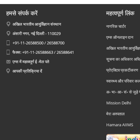
हमसे संपर्क करें
महत्वपूर्ण लिंक
अखिल भारतीय आयुर्विज्ञान संस्थान
नागरिक चार्टर
अंसारी नगर, नई दिल्ली - 110029
एम्स ऑनलाइन दान
+91-11-26588500 / 26588700
अखिल भारतीय आयुर्विज्ञ
फैक्स: +91-11-26588663 / 26588641
सूचना का अधिकार अध
एम्स में महत्वपूर्ण ई -मेल पते
प्रोएक्टिव प्रकटीकरण
आपकी प्रतिक्रिया दें
स्वास्थ्य और परिवार कल
अ॰ भा॰ आ॰ सं॰ से जुड़े
Mission Delhi
मेरा अस्पताल
Hamara AIIMS