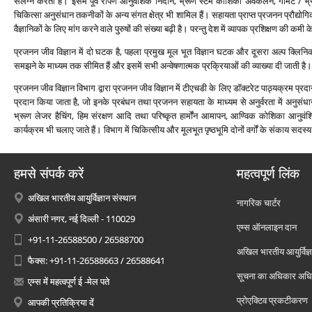
संलग्‍न करता है। इसमें पूर्व रोपण आनुवंशिक निदान, भ्रूण स्‍टेम कोशिका अवकलन, गैमिट /
चिकित्‍सा अनुसंधान तकनीकों के अन्‍य संगत क्षेत्र भी शामिल हैं। सहायता प्राप्‍त प्रजनन प्रौद
वैज्ञानिकों के लिए मांग करने वाले पुरुषों की संख्‍या बढ़ी है। परन्‍तु देश में व्‍यापक प्रशिक्षण की कमी
प्रजनन जीव विज्ञान में दो घटक है, पहला प्रमुख मूल भूत विज्ञान घटक और दूसरा अल्‍प क्लिन
समझने के माध्‍यम तक सीमित हैं और इसमें सभी अन्‍वेषणात्‍मक प्रक्रियाओं की व्‍याख्‍या दी जाती है।
प्रजनन जीव विज्ञान विभाग द्वारा प्रजनन जीव विज्ञान में टीएचडी के लिए डॉक्‍टरेट पाठ्यक्रम प्रदान 
प्रदान किया जाता है, जो इनके प्रबंधन तथा प्रजनन सहायता के माध्‍यम से अनुर्वरता में अनुसंधान 
भ्रूण लेजर हैचिंग, हिम संरक्षण आदि तथा परिष्‍कृत हार्मोंन आमापन, आण्विक कोशिका आनुवंशिक
कार्यक्रम भी चलाए जाते हैं। विभाग में चिकित्‍सीय और मूलभूत पृष्‍ठभूमि दोनों वर्गों के संकाय सदस्‍य 
हमसे संपर्क करें
महत्वपूर्ण लिंक
अखिल भारतीय आयुर्विज्ञान संस्थान
नागरिक चार्टर
अंसारी नगर, नई दिल्ली - 110029
एम्स ऑनलाइन दान
+91-11-26588500 / 26588700
अखिल भारतीय आयुर्विज्ञ
फैक्स: +91-11-26588663 / 26588641
सूचना का अधिकार अध
एम्स में महत्वपूर्ण ई -मेल पते
प्रोएक्टिव प्रकटीकरण
आपकी प्रतिक्रिया दें