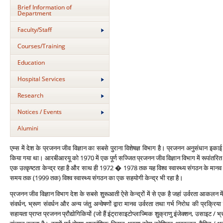
Brief Information of
Department
Faculty/Staff
Courses/Training
Education
Hospital Services
Research
Notices / Events
Alumini
एम्‍स में देश के प्रजनन जीव विज्ञान का सबसे पुराना विशेषज्ञ विभाग है। प्रजनन अनुसंधान इक
किया गया था। आरबीआरयू को 1970 में एक पूर्ण सज्जित प्रजनन जीव विज्ञान विभाग में रूपांतरित
एक उत्‍कृष्‍टता केन्‍द्र रहा है और साथ ही 1972 � 1978 तक यह विश्‍व स्‍वास्‍थ्‍य संगठन के मानव प
समय तक (1999 तक) विश्‍व स्‍वास्‍थ्‍य संगठन का एक सहयोगी केन्‍द्र भी रहा है।
प्रजनन जीव विज्ञान विभाग देश के सबसे शुरूआती ऐसे केन्‍द्रों में से एक है जहां उर्वरता आकल
संवर्धन, भ्रूण संवर्धन और अन्‍य जंतु अन्‍वेषणों द्वारा मानव उर्वरता तथा गर्भ निरोध की प्रक्
सहायता प्राप्‍त प्रजनन प्रौद्योगिकियों (जो हैं इंट्रासाइटोप्‍लाज्मिक शुक्राणु इंजेक्‍शन, उसाइट / 