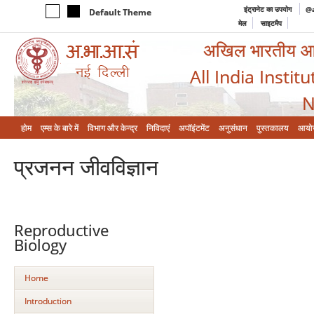
इंट्रानेट का उपयोग
@a
Default Theme
मेल
साइटमैप
अखिल भारतीय आयुर
All India Instit
N
होम
एम्‍स के बारे में
विभाग और केन्‍द्र
निविदाएं
अपॉइंटमेंट
अनुसंधान
पुस्तकालय
आयो
प्रजनन जीवविज्ञान
Reproductive
Biology
Home
Introduction