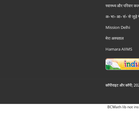
स्वास्थ्य और परिवार कल
अ॰ भा॰ आ॰ सं॰ से जुड़े
Mission Delhi
मेरा अस्पताल
Hamara AIIMS
कॉपीराइट और कॉपी; 2026
BCMath lib not ins