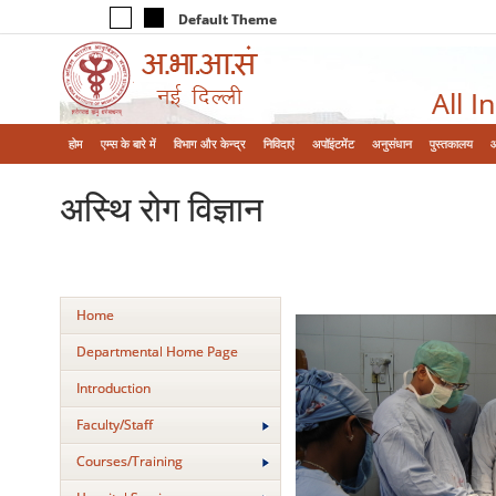
Default Theme
All I
होम
एम्‍स के बारे में
विभाग और केन्‍द्र
निविदाएं
अपॉइंटमेंट
अनुसंधान
पुस्तकालय
अस्थि रोग विज्ञान
Home
Departmental Home Page
Introduction
Faculty/Staff
Courses/Training