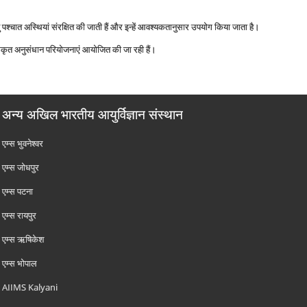
यु पश्‍चात अस्थियां संरक्षित की जाती हैं और इन्‍हें आवश्‍यकतानुसार उपयोग किया जाता है।
कृत अनुसंधान परियोजनाएं आयोजित की जा रही हैं।
अन्य अखिल भारतीय आयुर्विज्ञान संस्थान
एम्‍स भुवनेश्वर
एम्‍स जोधपुर
एम्‍स पटना
एम्‍स रायपुर
एम्‍स ऋषिकेश
एम्‍स भोपाल
AIIMS Kalyani