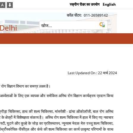
स्क्रीन रीडर का उपयोग
English
कॉल सेंटर:
011-26589142
 Delhi
Last Updated On :
22 मार्च 2024
ि रोग विज्ञान विभाग का समग्र लक्ष्‍य है।
ट और अध्‍येताओं के लिए एक व्‍यापक और समेकित अस्थि रोग विज्ञान कार्यक्रम प्रदान किया
 क्रीड़ा चिकित्‍सा, हाथ की शल्‍य चिकित्‍सा, मांसपेशी - ढांचा ओंकोलॉजी, बाल रोग अस्थि
क्षेत्रों में विशेषज्ञता संकाय है। अस्थि रोग शल्‍य चिकित्‍सा में हाल में किए गए नवाचार
्‍टी, घुटने और कूल्‍हे के जोड़ का प्रतिस्‍थापन, न्‍यूनतम भेदक मेरु रज्‍जु शल्‍य चिकित्‍सा,
, ऑर्थ्रोस्‍कोपिक पीसीएल और कंधे की शल्‍य चिकित्‍सा का कार्य उत्‍कृष्‍ट परिणामों के साथ