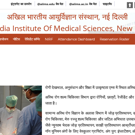
इंट्रानेट का उपयोग
@aiims.edu वेब मेल
@aiims.ac.in वेब मेल
साइटमैप
अखिल भारतीय आयुर्विज्ञान संस्थान, नई दिल्ली
ndia Institute Of Medical Sciences, New
आयोजन
नोटिस
रेसिडेंट कॉर्नर
NIRF
Attendance Dashboard
Reservation Roster
रोगी देखभाल, अनुसंधान और शिक्षा में उत्‍कृष्‍टता एम्‍स में स्थित अस्थ
अस्थि रोग शल्‍य चिकित्‍सा विभाग द्वारा रोगियों, छात्रों, रेजीडें
जाता है।
सामान्‍य अस्थि रोग विज्ञान के अलावा विभाग में जोड़ प्रतिस्‍थापन,
रोग चिकित्‍सा, मेरु रज्‍जु शल्‍य चिकित्‍सा और जटिल अभिघात उपचार के 
जैसे न्‍यूनतम भेदक जोड़ प्रतिस्‍थापन, सतही प्रतिस्‍थापन आर्थ्रोप्‍लास
नॉन यूनियन अंगों के लिए वेस्‍कुलर ग्राफ्टिंग, अंग पुन: इंप्‍लाटेंशन