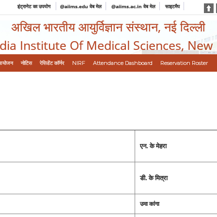
इंट्रानेट का उपयोग
@aiims.edu वेब मेल
@aiims.ac.in वेब मेल
साइटमैप
अखिल भारतीय आयुर्विज्ञान संस्थान, नई दिल्ली
ndia Institute Of Medical Sciences, New
आयोजन
नोटिस
रेसिडेंट कॉर्नर
NIRF
Attendance Dashboard
Reservation Roster
एन. के मेहरा
डी. के मित्रा
उमा कांगा