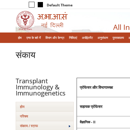
Default Theme
All I
होम
एम्‍स के बारे में
विभाग और केन्‍द्र
निविदाएं
अपॉइंटमेंट
अनुसंधान
पुस्तकालय
संकाय
Transplant
Immunology &
प्रोफेसर और विभागाध्‍यक्ष
Immunogenetics
सहायक प्रोफेसर
होम
परिचय
वैज्ञानिक - II
संकाय / स्टाफ