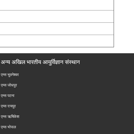
अन्य अखिल भारतीय आयुर्विज्ञान संस्थान
एम्‍स भुवनेश्वर
एम्‍स जोधपुर
एम्‍स पटना
एम्‍स रायपुर
एम्‍स ऋषिकेश
एम्‍स भोपाल