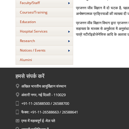
Faculty/Staff
प्रजनन जीव विज्ञान में दो घटक है, प
Courses/Training
अन्‍वेषणात्‍मक प्रक्रियाओं की व्‍याख्‍या दी
Education
प्रजनन जीव विज्ञान विभाग द्वारा प्रजनन ज
सहायता के माध्‍यम से अनुर्वरता में अनुसं
Hospital Services
पात्रे स्‍टीरॉइडोजेनेसिस आदि के अलावा उर्
Research
Notices / Events
Alumini
हमसे संपर्क करें
अखिल भारतीय आयुर्विज्ञान संस्थान
अंसारी नगर, नई दिल्ली - 110029
+91-11-26588500 / 26588700
फैक्स: +91-11-26588663 / 26588641
एम्स में महत्वपूर्ण ई -मेल पते