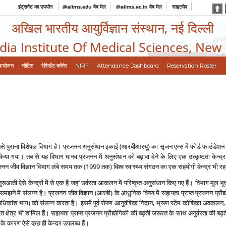
इंट्रानेट का उपयोग
@aiims.edu वेब मेल
@aiims.ac.in वेब मेल
साइटमैप
अखिल भारतीय आयुर्विज्ञान संस्थान, नई दिल्ली
ndia Institute Of Medical Sciences, New
आयोजन
नोटिस
रेसिडेंट कॉर्नर
NIRF
Attendance Dashboard
Reservation Roster
 सबसे पुराना विशेषज्ञ विभाग है। प्रजनन अनुसंधान इकाई (आरबीआरयू) का सृजन एम्‍स में फोर्ड फाउं
 किया गया। तब से यह विभाग मानव प्रजनन में अनुसंधान को बढ़ावा देने के लिए एक उत्‍कृष्‍टता केन्
 प्रजनन जीव विज्ञान विभाग लंबे समय तक (1999 तक) विश्‍व स्‍वास्‍थ्‍य संगठन का एक सहयोगी केन्‍द्र भी रह
ूआती ऐसे केन्‍द्रों में से एक है जहां उर्वरता आकलन में परिष्‍कृत अनुसंधान किए गए हैं। विभाग मूल भू
झने में संलग्‍न है। प्रजनन जीव विज्ञान (आरबी) के आधुनिक विषय में सहायता प्राप्‍त प्रजनन प्रौद्योगिकि
 (अधिकांश भाग) को संलग्‍न करता है। इसमें पूर्व रोपण आनुवंशिक निदान, भ्रूण स्‍टेम कोशिका अवकल
 क्षेत्र भी शामिल हैं। सहायता प्राप्‍त प्रजनन प्रौद्योगिकी की बढ़ती जरूरत के साथ अनुर्वरता की बढ़ती
ी के कारण ऐसे कुछ ही केन्‍द्र उपलब्‍ध हैं।