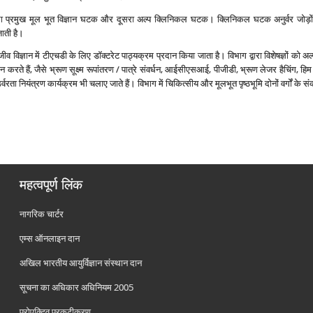
हला प्रमुख मूल भूत विज्ञान घटक और दूसरा अल्‍प क्लिनिकल घटक। क्लिनिकल घटक अनुर्वर जोड़ों 
 जाती है।
ीव विज्ञान में टीएचडी के लिए डॉक्‍टरेट पाठ्यक्रम प्रदान किया जाता है। विभाग द्वारा विशेषज्ञों को 
धान करते हैं, जैसे भ्रूण सूक्ष्‍म रूपांतरण / पात्रे संवर्धन, आईसीएसआई, पीजीडी, भ्रूण लेजर हैचिंग,
वरता नियंत्रण कार्यक्रम भी चलाए जाते हैं। विभाग में चिकित्‍सीय और मूलभूत पृष्‍ठभूमि दोनों वर्गों के सं
महत्वपूर्ण लिंक
नागरिक चार्टर
एम्स ऑनलाइन दान
अखिल भारतीय आयुर्विज्ञान संस्थान दान
सूचना का अधिकार अधिनियम 2005
प्रोएक्टिव प्रकटीकरण