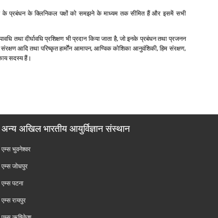
के प्रबंधन के क्लिनिकल पक्षों को समझने के माध्‍यम तक सीमित हैं और इसमें सभी
अल्‍पावधि तथा दीर्घावधि प्रशिक्षण भी प्रदान किया जाता है, जो इनके प्रबंधन तथा प्रजनन
 हिम संरक्षण आदि तथा परिष्‍कृत हार्मोंन आमापन, आण्विक कोशिका आनुवंशिकी, हिम संरक्षण,
काय सदस्‍य हैं।
अन्य अखिल भारतीय आयुर्विज्ञान संस्थान
एम्‍स भुवनेश्वर
एम्‍स जोधपुर
एम्‍स पटना
एम्‍स रायपुर
एम्‍स ऋषिकेश