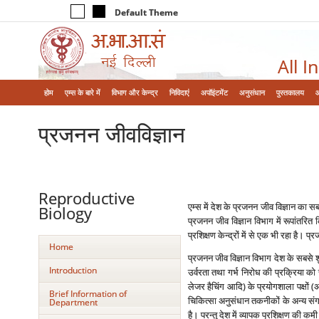
Default Theme
All I
होम
एम्‍स के बारे में
विभाग और केन्‍द्र
निविदाएं
अपॉइंटमेंट
अनुसंधान
पुस्तकालय
प्रजनन जीवविज्ञान
Reproductive
एम्‍स में देश के प्रजनन जीव विज्ञान का
Biology
प्रजनन जीव विज्ञान विभाग में रूपांतरित
प्रशिक्षण केन्‍द्रों में से एक भी रहा है।
Home
प्रजनन जीव विज्ञान विभाग देश के सबसे शुर
Introduction
उर्वरता तथा गर्भ निरोध की प्रक्रिया को सम
लेजर हैचिंग आदि) के प्रयोगशाला पक्षों
Brief Information of
चिकित्‍सा अनुसंधान तकनीकों के अन्‍य संगत
Department
है। परन्‍तु देश में व्‍यापक प्रशिक्षण की कम