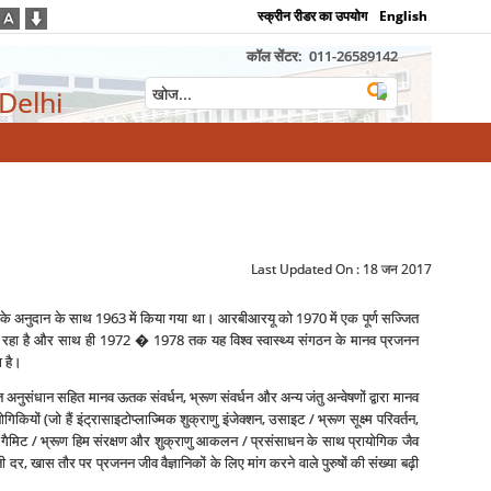
स्क्रीन रीडर का उपयोग
English
कॉल सेंटर:
011-26589142
 Delhi
Last Updated On :
18 जन 2017
डेशन के अनुदान के साथ 1963 में किया गया था। आरबीआरयू को 1970 में एक पूर्ण सज्जित
‍द्र रहा है और साथ ही 1972 � 1978 तक यह विश्‍व स्‍वास्‍थ्‍य संगठन के मानव प्रजनन
ा है।
त अनुसंधान सहित मानव ऊतक संवर्धन, भ्रूण संवर्धन और अन्‍य जंतु अन्‍वेषणों द्वारा मानव
यों (जो हैं इंट्रासाइटोप्‍लाज्मिक शुक्राणु इंजेक्‍शन, उसाइट / भ्रूण सूक्ष्‍म परिवर्तन,
न, गैमिट / भ्रूण हिम संरक्षण और शुक्राणु आकलन / प्रसंसाधन के साथ प्रायोगिक जैव
 दर, खास तौर पर प्रजनन जीव वैज्ञानिकों के लिए मांग करने वाले पुरुषों की संख्‍या बढ़ी