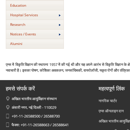
Education
Hospital Services
Research
Notices / Events
Alumini
एम्‍स में विकृति विज्ञान की स्‍थापना 1957 में की गई थी और यह अपने आरंभ से विकृति विज्ञान के क
नवाचारी है। इसका पोषण, कोशिका अवकलन, जनसांख्यिकी, वायरोलॉजी, यकृत रोगों और तंत्रिका विज
हमसे संपर्क करें
महत्वपूर्ण लिंक
अखिल भारतीय आयुर्विज्ञान संस्थान
नागरिक चार्टर
अंसारी नगर, नई दिल्ली - 110029
एम्स ऑनलाइन दान
+91-11-26588500 / 26588700
अखिल भारतीय आयुर्विज्ञ
फैक्स: +91-11-26588663 / 26588641