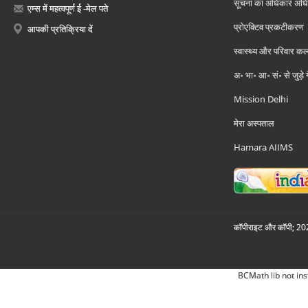
सूचना का अधिकार अध
एम्स में महत्वपूर्ण ई -मेल पते
प्रोएक्टिव प्रकटीकरण
आपकी प्रतिक्रिया दें
स्वास्थ्य और परिवार कल
अ॰ भा॰ आ॰ सं॰ से जुड़े
Mission Delhi
मेरा अस्पताल
Hamara AIIMS
कॉपीराइट और कॉपी; 2026
BCMath lib not ins