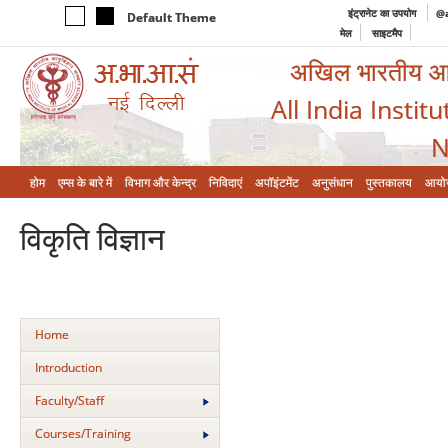
इंट्रानेट का उपयोग
@a
Default Theme
मेल
साइटमैप
अखिल भारतीय आयुर
All India Instit
N
होम
एम्‍स के बारे में
विभाग और केन्‍द्र
निविदाएं
अपॉइंटमेंट
अनुसंधान
पुस्तकालय
आयो
विकृति विज्ञान
Home
Introduction
Faculty/Staff
Courses/Training