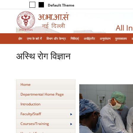
Default Theme
All I
होम
एम्‍स के बारे में
विभाग और केन्‍द्र
निविदाएं
अपॉइंटमेंट
अनुसंधान
पुस्तकालय
अस्थि रोग विज्ञान
Home
Departmental Home Page
Introduction
Faculty/Staff
Courses/Training