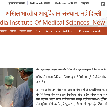
इंट्रानेट का उपयोग
@aiims.edu वेब मेल
@aiims.ac.in वेब मेल
साइटमैप
अखिल भारतीय आयुर्विज्ञान संस्थान, नई दिल्ली
ndia Institute Of Medical Sciences, New
आयोजन
नोटिस
रेसिडेंट कॉर्नर
NIRF
Attendance Dashboard
Reservation Roster
रोगी देखभाल, अनुसंधान और शिक्षा में उत्‍कृष्‍टता एम्‍स में स्थित अस्थ
अस्थि रोग शल्‍य चिकित्‍सा विभाग द्वारा रोगियों, छात्रों, रेजीडें
जाता है।
सामान्‍य अस्थि रोग विज्ञान के अलावा विभाग में जोड़ प्रतिस्‍थापन,
रोग चिकित्‍सा, मेरु रज्‍जु शल्‍य चिकित्‍सा और जटिल अभिघात उपचार के 
जैसे न्‍यूनतम भेदक जोड़ प्रतिस्‍थापन, सतही प्रतिस्‍थापन आर्थ्रोप्‍लास
नॉन यूनियन अंगों के लिए वेस्‍कुलर ग्राफ्टिंग, अंग पुन: इंप्‍लाटेंशन