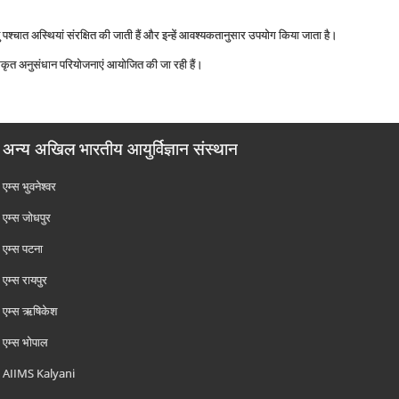
यु पश्‍चात अस्थियां संरक्षित की जाती हैं और इन्‍हें आवश्‍यकतानुसार उपयोग किया जाता है।
कृत अनुसंधान परियोजनाएं आयोजित की जा रही हैं।
अन्य अखिल भारतीय आयुर्विज्ञान संस्थान
एम्‍स भुवनेश्वर
एम्‍स जोधपुर
एम्‍स पटना
एम्‍स रायपुर
एम्‍स ऋषिकेश
एम्‍स भोपाल
AIIMS Kalyani