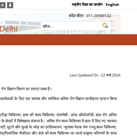
स्क्रीन रीडर का उपयोग
English
कॉल सेंटर:
011-26589142
 Delhi
Last Updated On :
22 मार्च 2024
ि रोग विज्ञान विभाग का समग्र लक्ष्‍य है।
ट और अध्‍येताओं के लिए एक व्‍यापक और समेकित अस्थि रोग विज्ञान कार्यक्रम प्रदान किया
 क्रीड़ा चिकित्‍सा, हाथ की शल्‍य चिकित्‍सा, मांसपेशी - ढांचा ओंकोलॉजी, बाल रोग अस्थि
क्षेत्रों में विशेषज्ञता संकाय है। अस्थि रोग शल्‍य चिकित्‍सा में हाल में किए गए नवाचार
्‍टी, घुटने और कूल्‍हे के जोड़ का प्रतिस्‍थापन, न्‍यूनतम भेदक मेरु रज्‍जु शल्‍य चिकित्‍सा,
, ऑर्थ्रोस्‍कोपिक पीसीएल और कंधे की शल्‍य चिकित्‍सा का कार्य उत्‍कृष्‍ट परिणामों के साथ