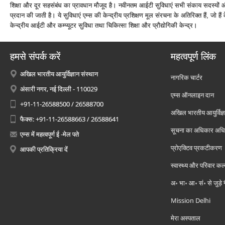
शिक्षा और दूर सहसंबंध का प्रावधान मौजूद है। नवीनतम आईटी सुविधाएं सभी संकाय सदस्‍यों और
प्रदान की जाती है। ये सुविधाएं एम्‍स की केन्‍द्रीय प्रशिक्षण मूल संरचना के अतिरिक्‍त हैं, जो हैं के
केन्‍द्रीय आईटी और कम्‍प्‍यूटर सुविधा तथा चिकित्‍सा शिक्षा और प्रौद्योगिकी केन्‍द्र।
हमसे संपर्क करें
महत्वपूर्ण लिंक
अखिल भारतीय आयुर्विज्ञान संस्थान
नागरिक चार्टर
अंसारी नगर, नई दिल्ली - 110029
एम्स ऑनलाइन दान
+91-11-26588500 / 26588700
अखिल भारतीय आयुर्विज्ञ
फैक्स: +91-11-26588663 / 26588641
सूचना का अधिकार अध
एम्स में महत्वपूर्ण ई -मेल पते
प्रोएक्टिव प्रकटीकरण
आपकी प्रतिक्रिया दें
स्वास्थ्य और परिवार कल
अ॰ भा॰ आ॰ सं॰ से जुड़े
Mission Delhi
मेरा अस्पताल