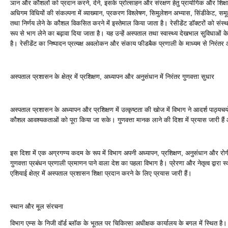
ञान और कौशलों को प्रदान करने, देने, इसके प्रोत्‍साहन और संरक्षण हेतु प्रायोगिक और श
अधिगम विधियों की संकल्‍पना में व्‍याख्‍यान, प्रकरण विश्‍लेषण, सिमुलेशन अभ्‍यास, सिंडीकेट, समूह चर
तथा निर्णय लेने के कौशल विकसित करने में इस्‍तेमाल किया जाता है। रेसीडेंट डॉक्‍टरों को संस्‍था
रूप से भाग लेने का बढ़ावा दिया जाता है। यह उन्‍हें अस्‍पताल तथा स्‍वास्‍थ्‍य देखभाल सुविधाओं क
है। रेसीडेंट का निष्‍पादन प्रत्‍यक्ष अवलोकन और संकाय फीडबैक प्रणाली के माध्‍यम से निरं
अस्‍पताल प्रशासन के क्षेत्र में प्रशिक्षण, अध्‍यापन और अनुसंधान में निरंतर गुणवत्ता सुधार
अस्‍पताल प्रशासन के अध्‍यापन और प्रशिक्षण में उत्‍कृष्‍टता की खोज में विभाग ने आदर्श पाठ्यचर
कौशल आवश्‍यकताओं को पूरा किया जा सके। गुणवत्ता मानक लाने की दिशा में प्रयास जारी हैं
इस दिशा में एक अग्रगण्‍य कदम के रूप में विभाग अपनी अध्‍यापन, प्रशिक्षण, अनुसंधान औ
गुणवत्ता प्रबंधन प्रणाली प्रमाणन पाने वाला देश का पहला विभाग है। प्रेरणा और नेतृत्‍व द्वारा स्‍वा
एशियाई क्षेत्र में अस्‍पताल प्रशासन शिक्षा प्रदान करने के लिए प्रयास जारी हैं।
स्‍थान और मूल संरचना
विभाग एम्‍स के निजी वॉर्ड ब्‍लॉक के भूतल पर चिकित्‍सा अधीक्षक कार्यालय के बगल में स्थित 