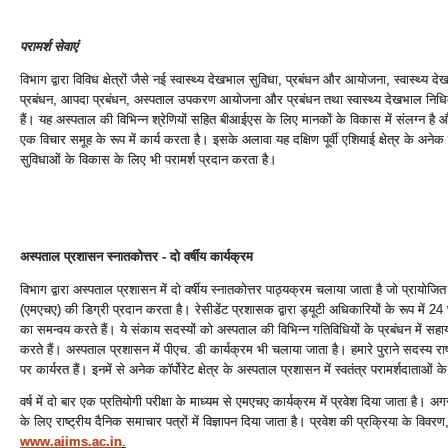
परामर्श सेवाएं
विभाग द्वारा विविध क्षेत्रों जैसे नई स्‍वास्‍थ्‍य देखभाल सुविधा, प्रबंधन और आयोजना, स्‍वास्‍
प्रबंधन, आपदा प्रबंधन, अस्‍पताल उपकरण आयोजना और प्रबंधन तथा स्‍वास्‍थ्‍य देखभाल निधिकर
हैं। यह अस्‍पताल की विभिन्‍न श्रेणियों सहित बीआईएस के लिए मानकों के विकास में संलग्‍न है और य
एक विचार समूह के रूप में कार्य करता है। इसके अलावा यह दक्षिण पूर्वी एशियाई क्षेत्र के अनेक पड़ो
सुविधाओं के विकास के लिए भी परामर्श प्रदान करता है।
अस्‍पताल प्रशासन स्‍नातकोत्तर - दो वर्षीय कार्यक्रम
विभाग द्वारा अस्‍पताल प्रशासन में दो वर्षीय स्‍नातकोत्तर पाठ्यक्रम चलाया जाता है जो प्रायोजित 
(एमएचए) की डिग्री प्रदान करता है। रेसीडेंट प्रशासक द्वारा ड्यूटी अधिकारियों के रूप में 24 घ
का समन्‍वय करते हैं। ये संकाय सदस्‍यों को अस्‍पताल की विभिन्‍न गतिविधियों के प्रबंधन में सहाय
करते हैं। अस्‍पताल प्रशासन में पीएच. डी कार्यक्रम भी चलाया जाता है। हमारे पुराने सदस्‍य राष्‍ट
पर कार्यरत हैं। इनमें से अनेक कॉर्पोरेट क्षेत्र के अस्‍पताल प्रशासन में स्‍वतंत्र परामर्शदाताओं के
वर्ष में दो बार एक प्रतियोगी परीक्षा के माध्‍यम से एमएचए कार्यक्रम में प्रवेश दिया जाता है। अग
के लिए राष्‍ट्रीय दैनिक समाचार पत्रों में विज्ञापन दिया जाता है। प्रवेश की प्रक्रिया के विव
www.aiims.ac.in
.