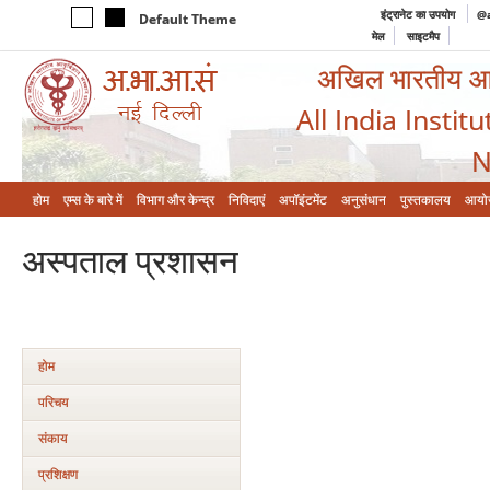
इंट्रानेट का उपयोग
@a
Default Theme
मेल
साइटमैप
अखिल भारतीय आयुर
All India Instit
N
होम
एम्‍स के बारे में
विभाग और केन्‍द्र
निविदाएं
अपॉइंटमेंट
अनुसंधान
पुस्तकालय
आयो
अस्‍पताल प्रशासन
होम
परिचय
संकाय
प्रशिक्षण