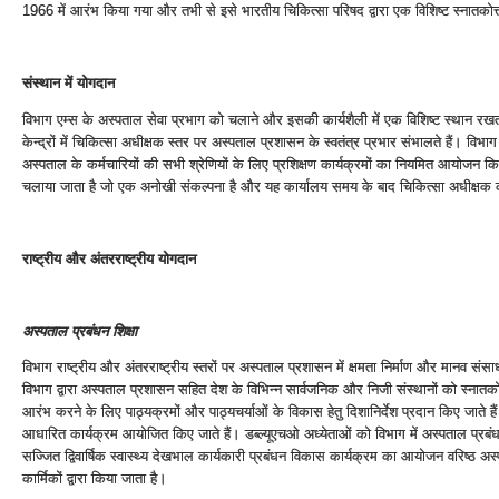
1966 में आरंभ किया गया और तभी से इसे भारतीय चिकित्‍सा परिषद द्वारा एक विशिष्‍ट स्‍नातकोत्त
संस्‍थान में योगदान
विभाग एम्‍स के अस्‍पताल सेवा प्रभाग को चलाने और इसकी कार्यशैली में एक विशिष्‍ट स्‍थान रख
केन्‍द्रों में चिकित्‍सा अधीक्षक स्‍तर पर अस्‍पताल प्रशासन के स्‍वतंत्र प्रभार संभालते हैं। विभ
अस्‍पताल के कर्मच‍ारियों की सभी श्रेणियों के लिए प्रशिक्षण कार्यक्रमों का नियमित आयोजन क
चलाया जाता है जो एक अनोखी संकल्‍पना है और यह कार्यालय समय के बाद चिकित्‍सा अधीक्षक कार्
राष्‍ट्रीय और अंतरराष्‍ट्रीय योगदान
अस्‍पताल प्रबंधन शिक्षा
विभाग राष्‍ट्रीय और अंतरराष्‍ट्रीय स्‍तरों पर अस्‍पताल प्रशासन में क्षमता निर्माण और मानव 
विभाग द्वारा अस्‍पताल प्रशासन सहित देश के विभिन्‍न सार्वजनिक और निजी संस्‍थानों को स्‍नातकोत
आरंभ करने के लिए पाठ्यक्रमों और पाठ्यचर्याओं के विकास हेतु दिशानिर्देश प्रदान किए जाते 
आधारित कार्यक्रम आयोजित किए जाते हैं। डब्‍ल्‍यूएचओ अध्‍येताओं को विभाग में अस्‍पताल प्रबंध
सज्जित द्विवार्षिक स्‍वास्‍थ्‍य देखभाल कार्यकारी प्रबंधन विकास कार्यक्रम का आयोजन वरिष्‍ठ अ
कार्मिकों द्वारा किया जाता है।