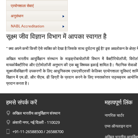
प्रयोगशाला सेवाएं
अनुसंधान
NABL Accreditation
सूक्ष्म जीव विज्ञान विभाग में आपका स्वागत है
" क्‍या अपने कभी किसी ऐसे व्‍यक्ति को देखा है जिसके साथ दुर्घटना हुई है? इस अवलोकन के क्षेत
अखिल भारतीय आयुर्विज्ञान संस्‍थान के माइक्रोबायोलॉजी विभाग में बैक्‍टीरियोलॉजी, विरोलॉ
मायकोबैक्‍टीरिया और एंटोमोलॉजी अनुभाग की एक बहु विषयक इकाई शामिल है। नैदानिक सेवाओं 
सूक्ष्मजीवविज्ञानी उपकरणों के लिए आधुनिकतम एफएसीएससी केलिबर प्रयोगशाला सुविधाएं शामिल ह
विज्ञान में एम.डी. और पीएच. डी डिग्री के प्रदान करने के लिए स्नातकोत्तर पाठ्यक्रम आयोज
प्रदान करता है।
हमसे संपर्क करें
महत्वपूर्ण लिंक
अखिल भारतीय आयुर्विज्ञान संस्थान
नागरिक चार्टर
अंसारी नगर, नई दिल्ली - 110029
एम्स ऑनलाइन दान
+91-11-26588500 / 26588700
अखिल भारतीय आयुर्विज्ञ