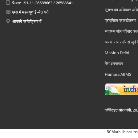
फैक्स: +91-11-26588663 / 26588641
सूचना का अधिकार अध
एम्स में महत्वपूर्ण ई -मेल पते
प्रोएक्टिव प्रकटीकरण
आपकी प्रतिक्रिया दें
स्वास्थ्य और परिवार कल
अ॰ भा॰ आ॰ सं॰ से जुड़े
Mission Delhi
मेरा अस्पताल
Hamara AIIMS
कॉपीराइट और कॉपी; 2026
BCMath lib not ins