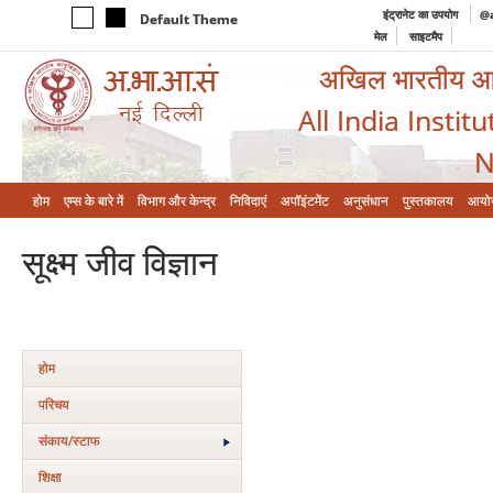
इंट्रानेट का उपयोग
@a
Default Theme
मेल
साइटमैप
अखिल भारतीय आयुर
All India Instit
N
होम
एम्‍स के बारे में
विभाग और केन्‍द्र
निविदाएं
अपॉइंटमेंट
अनुसंधान
पुस्तकालय
आयो
सूक्ष्‍म जीव विज्ञान
होम
परिचय
संकाय/स्‍टाफ
शिक्षा