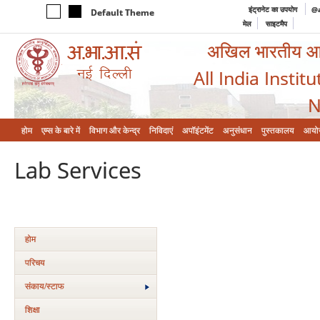
इंट्रानेट का उपयोग
@a
Default Theme
मेल
साइटमैप
अखिल भारतीय आयुर
All India Instit
N
होम
एम्‍स के बारे में
विभाग और केन्‍द्र
निविदाएं
अपॉइंटमेंट
अनुसंधान
पुस्तकालय
आयो
Lab Services
होम
परिचय
संकाय/स्‍टाफ
शिक्षा