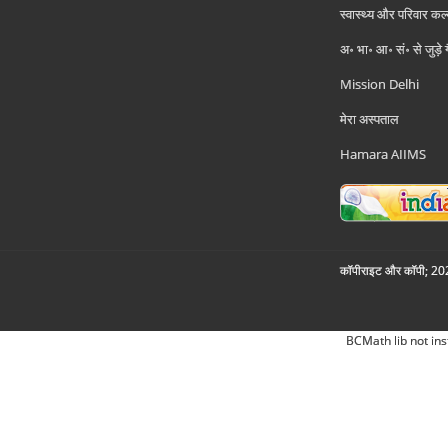
स्वास्थ्य और परिवार कल
अ॰ भा॰ आ॰ सं॰ से जुड़े
Mission Delhi
मेरा अस्पताल
Hamara AIIMS
कॉपीराइट और कॉपी; 2026
BCMath lib not ins