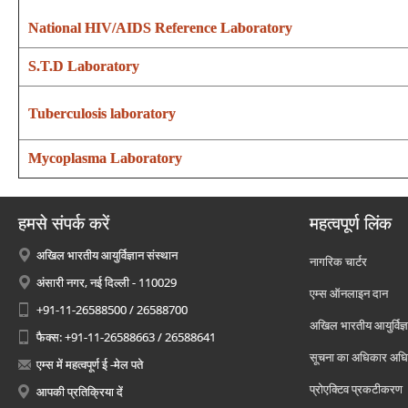
National HIV/AIDS Reference Laboratory
S.T.D Laboratory
Tuberculosis laboratory
Mycoplasma Laboratory
हमसे संपर्क करें
महत्वपूर्ण लिंक
अखिल भारतीय आयुर्विज्ञान संस्थान
नागरिक चार्टर
अंसारी नगर, नई दिल्ली - 110029
एम्स ऑनलाइन दान
+91-11-26588500 / 26588700
अखिल भारतीय आयुर्विज्ञ
फैक्स: +91-11-26588663 / 26588641
सूचना का अधिकार अध
एम्स में महत्वपूर्ण ई -मेल पते
प्रोएक्टिव प्रकटीकरण
आपकी प्रतिक्रिया दें