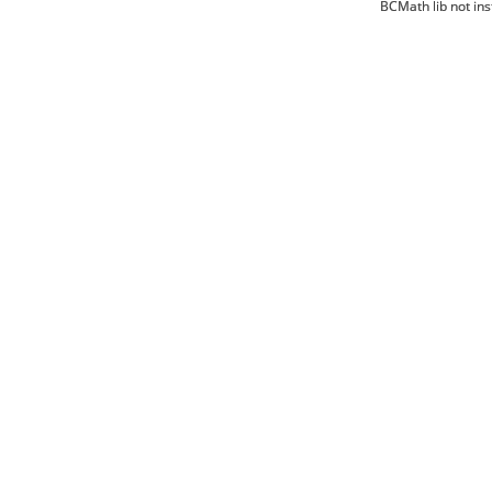
BCMath lib not ins