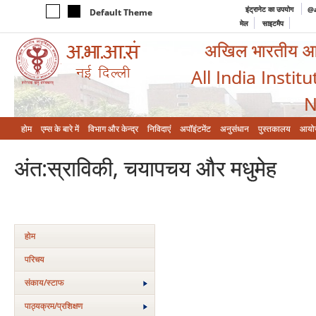
इंट्रानेट का उपयोग
@a
Default Theme
मेल
साइटमैप
अखिल भारतीय आयुर
All India Instit
N
होम
एम्‍स के बारे में
विभाग और केन्‍द्र
निविदाएं
अपॉइंटमेंट
अनुसंधान
पुस्तकालय
आयो
अंत:स्राविकी, चयापचय और मधुमेह
होम
परिचय
संकाय/स्‍टाफ
पाठ्यक्रम/प्रशिक्षण