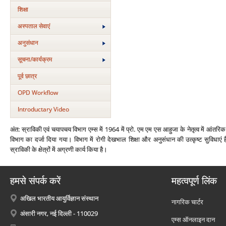
शिक्षा
अस्‍पताल सेवाएं
अनुसंधान
सूचना/कार्यक्रम
पूर्व छात्र
OPD Workflow
Introductary Video
अंत: स्राविकी एवं चयापचय विभाग एम्‍स में 1964 में प्रो. एम एम एस आहुजा के नेतृत्‍व में आंतर
विभाग का दर्जा दिया गया। विभाग में रोगी देखभाल शिक्षा और अनुसंधान की उत्‍कृष्‍ट सुविधा
स्राविकी के क्षेत्रों में अग्रणी कार्य किया है।
हमसे संपर्क करें
महत्वपूर्ण लिंक
अखिल भारतीय आयुर्विज्ञान संस्थान
नागरिक चार्टर
अंसारी नगर, नई दिल्ली - 110029
एम्स ऑनलाइन दान