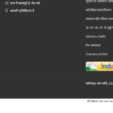
सूचना का अधिकार अध
एम्स में महत्वपूर्ण ई -मेल पते
प्रोएक्टिव प्रकटीकरण
आपकी प्रतिक्रिया दें
स्वास्थ्य और परिवार कल
अ॰ भा॰ आ॰ सं॰ से जुड़े
Mission Delhi
मेरा अस्पताल
Hamara AIIMS
कॉपीराइट और कॉपी; 2026
BCMath lib not ins