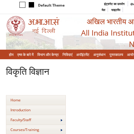
इंट्रानेट का उपयोग
@a
Default Theme
मेल
साइटमैप
अखिल भारतीय आयुर
All India Instit
N
होम
एम्‍स के बारे में
विभाग और केन्‍द्र
निविदाएं
अपॉइंटमेंट
अनुसंधान
पुस्तकालय
आयो
विकृति विज्ञान
Home
Introduction
Faculty/Staff
Courses/Training