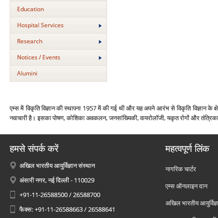
Education
Hospital Services
Research
Notices / Events
Alumini
एम्‍स में विकृति विज्ञान की स्‍थापना 1957 में की गई थी और यह अपने आरंभ से विकृति विज्ञान के क
नवाचारी है। इसका पोषण, कोशिका अवकलन, जनसांख्यिकी, वायरोलॉजी, यकृत रोगों और तंत्रिका विज
हमसे संपर्क करें
महत्वपूर्ण लिंक
अखिल भारतीय आयुर्विज्ञान संस्थान
नागरिक चार्टर
अंसारी नगर, नई दिल्ली - 110029
एम्स ऑनलाइन दान
+91-11-26588500 / 26588700
अखिल भारतीय आयुर्विज्ञ
फैक्स: +91-11-26588663 / 26588641