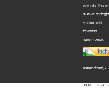
स्वास्थ्य और परिवार कल
अ॰ भा॰ आ॰ सं॰ से जुड़े
Mission Delhi
मेरा अस्पताल
Hamara AIIMS
कॉपीराइट और कॉपी; 2026
BCMath lib not ins