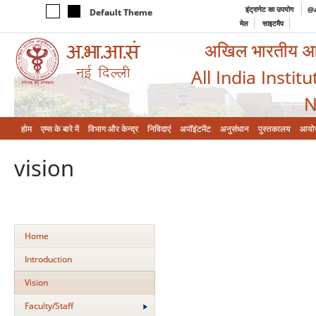
इंट्रानेट का उपयोग
@a
Default Theme
मेल
साइटमैप
अखिल भारतीय आयुर
All India Instit
N
होम
एम्‍स के बारे में
विभाग और केन्‍द्र
निविदाएं
अपॉइंटमेंट
अनुसंधान
पुस्तकालय
आयो
vision
Home
Introduction
Vision
Faculty/Staff