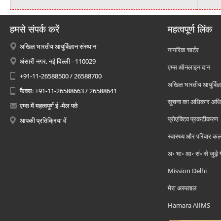
हमसे संपर्क करें
महत्वपूर्ण लिंक
अखिल भारतीय आयुर्विज्ञान संस्थान
नागरिक चार्टर
अंसारी नगर, नई दिल्ली - 110029
एम्स ऑनलाइन दान
+91-11-26588500 / 26588700
अखिल भारतीय आयुर्विज्ञ
फैक्स: +91-11-26588663 / 26588641
सूचना का अधिकार अध
एम्स में महत्वपूर्ण ई -मेल पते
प्रोएक्टिव प्रकटीकरण
आपकी प्रतिक्रिया दें
स्वास्थ्य और परिवार कल
अ॰ भा॰ आ॰ सं॰ से जुड़े
Mission Delhi
मेरा अस्पताल
Hamara AIIMS