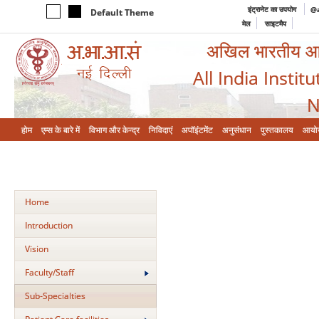
इंट्रानेट का उपयोग
@a
Default Theme
मेल
साइटमैप
अखिल भारतीय आयुर
All India Instit
N
होम
एम्‍स के बारे में
विभाग और केन्‍द्र
निविदाएं
अपॉइंटमेंट
अनुसंधान
पुस्तकालय
आयो
Home
Introduction
Vision
Faculty/Staff
Sub-Specialties