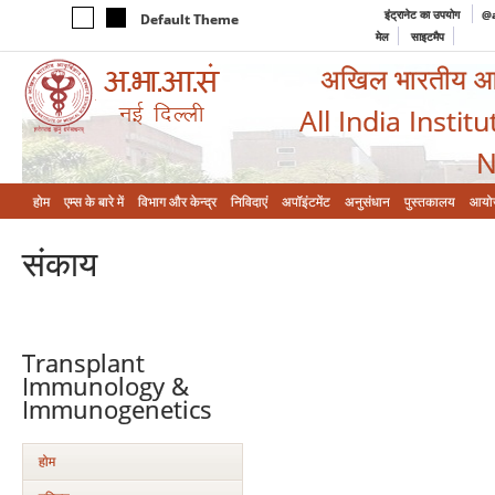
इंट्रानेट का उपयोग
@a
Default Theme
मेल
साइटमैप
अखिल भारतीय आयुर
All India Instit
N
होम
एम्‍स के बारे में
विभाग और केन्‍द्र
निविदाएं
अपॉइंटमेंट
अनुसंधान
पुस्तकालय
आयो
संकाय
Transplant
Immunology &
Immunogenetics
होम