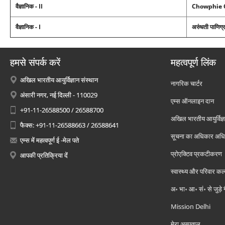
वैज्ञानिक - II
Chowphie 
वैज्ञानिक - I
अरुंधती पाणिग्
हमसे संपर्क करें
महत्वपूर्ण लिंक
अखिल भारतीय आयुर्विज्ञान संस्थान
नागरिक चार्टर
अंसारी नगर, नई दिल्ली - 110029
एम्स ऑनलाइन दान
+91-11-26588500 / 26588700
अखिल भारतीय आयुर्विज्ञ
फैक्स: +91-11-26588663 / 26588641
सूचना का अधिकार अध
एम्स में महत्वपूर्ण ई -मेल पते
प्रोएक्टिव प्रकटीकरण
आपकी प्रतिक्रिया दें
स्वास्थ्य और परिवार कल
अ॰ भा॰ आ॰ सं॰ से जुड़े
Mission Delhi
मेरा अस्पताल