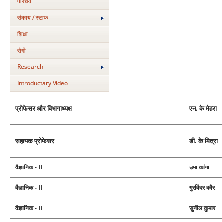
परिचय
संकाय / स्टाफ
शिक्षा
रोगी
Research
Introductary Video
प्रोफेसर और विभागाध्‍यक्ष
एन. के मेहरा
सहायक प्रोफेसर
डी. के मित्रा
वैज्ञानिक - II
उमा कांगा
वैज्ञानिक - II
गुरविंदर कौर
वैज्ञानिक - II
सुनील कुमार