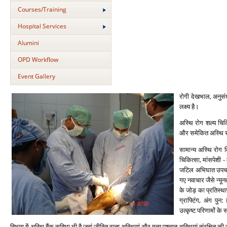
Courses/Training
Hospital Services
Alumini
OPD Workflow
Event Gallery
रोगी देखभाल, अनुसंधा
लक्ष्‍य है।
अस्थि रोग शल्‍य चिकि
और समेकित अस्थि रोग
सामान्‍य अस्थि रोग व
चिकित्‍सा, मांसपेशी 
जटिल अभिघात उपचार के
गए नवाचार जैसे न्‍यून
के जोड़ का प्रतिस्‍था
ग्राफ्टिंग, अंग पुन:
उत्‍कृष्‍ट परिणामों क
विभाग में अस्थि बैंक सुविधा भी है जहां जीवित दाता अस्थियां और मृत्‍यु पश्‍चात अस्थियां संरक्षित 