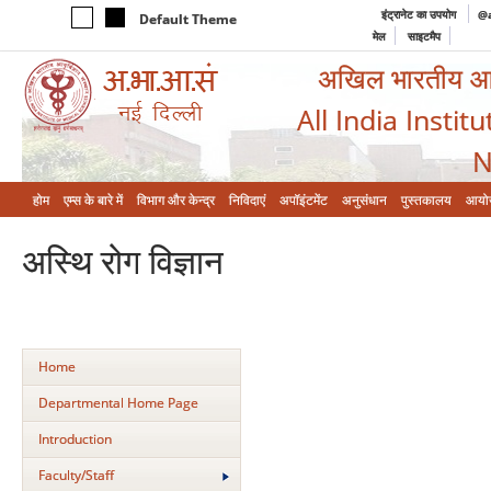
इंट्रानेट का उपयोग
@a
Default Theme
मेल
साइटमैप
अखिल भारतीय आयुर
All India Instit
N
होम
एम्‍स के बारे में
विभाग और केन्‍द्र
निविदाएं
अपॉइंटमेंट
अनुसंधान
पुस्तकालय
आयो
अस्थि रोग विज्ञान
Home
Departmental Home Page
Introduction
Faculty/Staff