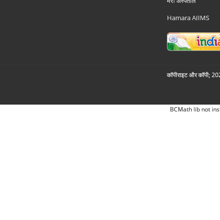
मेरा अस्पताल
Hamara AIIMS
कॉपीराइट और कॉपी; 2026
BCMath lib not ins