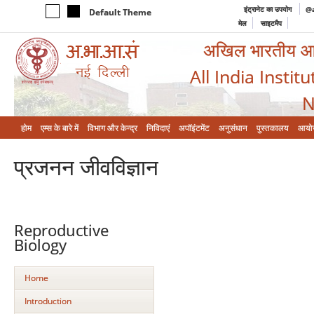
इंट्रानेट का उपयोग
@a
Default Theme
मेल
साइटमैप
अखिल भारतीय आयुर
All India Instit
N
होम
एम्‍स के बारे में
विभाग और केन्‍द्र
निविदाएं
अपॉइंटमेंट
अनुसंधान
पुस्तकालय
आयो
प्रजनन जीवविज्ञान
Reproductive
Biology
Home
Introduction