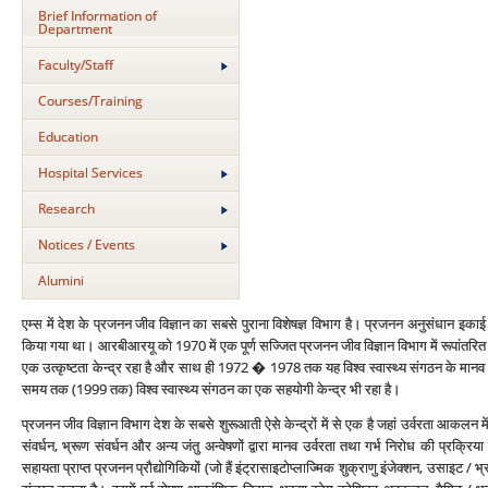
Brief Information of
Department
Faculty/Staff
Courses/Training
Education
Hospital Services
Research
Notices / Events
Alumini
एम्‍स में देश के प्रजनन जीव विज्ञान का सबसे पुराना विशेषज्ञ विभाग है। प्रजनन अनुसंधान इक
किया गया था। आरबीआरयू को 1970 में एक पूर्ण सज्जित प्रजनन जीव विज्ञान विभाग में रूपांतरित
एक उत्‍कृष्‍टता केन्‍द्र रहा है और साथ ही 1972 � 1978 तक यह विश्‍व स्‍वास्‍थ्‍य संगठन के मानव प
समय तक (1999 तक) विश्‍व स्‍वास्‍थ्‍य संगठन का एक सहयोगी केन्‍द्र भी रहा है।
प्रजनन जीव विज्ञान विभाग देश के सबसे शुरूआती ऐसे केन्‍द्रों में से एक है जहां उर्वरता आकल
संवर्धन, भ्रूण संवर्धन और अन्‍य जंतु अन्‍वेषणों द्वारा मानव उर्वरता तथा गर्भ निरोध की प्रक्
सहायता प्राप्‍त प्रजनन प्रौद्योगिकियों (जो हैं इंट्रासाइटोप्‍लाज्मिक शुक्राणु इंजेक्‍शन, उसाइट / 