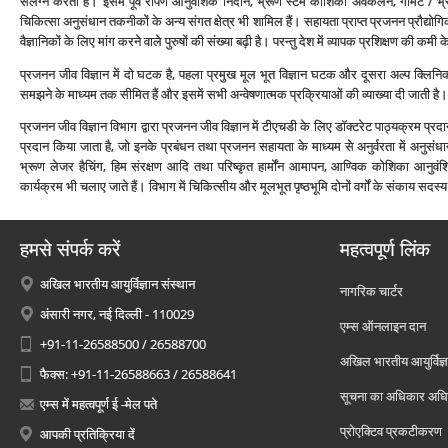
संलग्‍न करता है। इसमें पूर्व रोपण आनुवंशिक निदान, भ्रूण स्‍टेम कोशिका अवकलन, गैमिट /
चिकित्‍सा अनुसंधान तकनीकों के अन्‍य संगत क्षेत्र भी शामिल हैं। सहायता प्राप्‍त प्रजनन प्रौद
वैज्ञानिकों के लिए मांग करने वाले पुरुषों की संख्‍या बढ़ी है। परन्‍तु देश में व्‍यापक प्रशिक्षण की कमी
प्रजनन जीव विज्ञान में दो घटक है, पहला प्रमुख मूल भूत विज्ञान घटक और दूसरा अल्‍प क्लिन
समझने के माध्‍यम तक सीमित हैं और इसमें सभी अन्‍वेषणात्‍मक प्रक्रियाओं की व्‍याख्‍या दी जाती है।
प्रजनन जीव विज्ञान विभाग द्वारा प्रजनन जीव विज्ञान में टीएचडी के लिए डॉक्‍टरेट पाठ्यक्रम प्रदान 
प्रदान किया जाता है, जो इनके प्रबंधन तथा प्रजनन सहायता के माध्‍यम से अनुर्वरता में अनुसंधान 
भ्रूण लेजर हैचिंग, हिम संरक्षण आदि तथा परिष्‍कृत हार्मोंन आमापन, आण्विक कोशिका आनुवंशिक
कार्यक्रम भी चलाए जाते हैं। विभाग में चिकित्‍सीय और मूलभूत पृष्‍ठभूमि दोनों वर्गों के संकाय सदस्‍य 
हमसे संपर्क करें
महत्वपूर्ण लिंक
अखिल भारतीय आयुर्विज्ञान संस्थान
नागरिक चार्टर
अंसारी नगर, नई दिल्ली - 110029
एम्स ऑनलाइन दान
+91-11-26588500 / 26588700
अखिल भारतीय आयुर्विज्ञ
फैक्स: +91-11-26588663 / 26588641
सूचना का अधिकार अध
एम्स में महत्वपूर्ण ई -मेल पते
प्रोएक्टिव प्रकटीकरण
आपकी प्रतिक्रिया दें