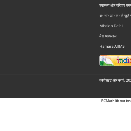
स्वास्थ्य और परिवार कल
अ॰ भा॰ आ॰ सं॰ से जुड़े
Mission Delhi
मेरा अस्पताल
Hamara AIIMS
कॉपीराइट और कॉपी; 2026
BCMath lib not ins