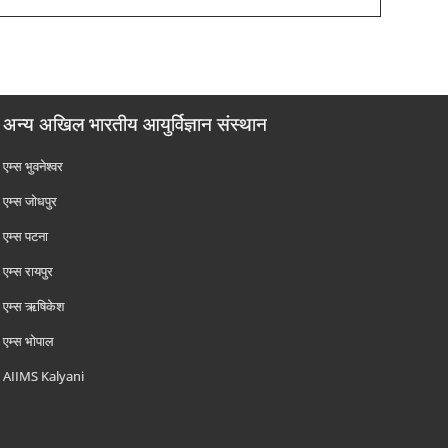
अन्य अखिल भारतीय आयुर्विज्ञान संस्थान
एम्‍स भुवनेश्वर
एम्‍स जोधपुर
एम्‍स पटना
एम्‍स रायपुर
एम्‍स ऋषिकेश
एम्‍स भोपाल
AIIMS Kalyani