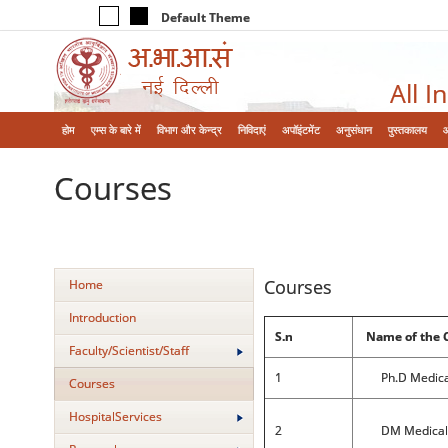
Default Theme
All I
होम
एम्‍स के बारे में
विभाग और केन्‍द्र
निविदाएं
अपॉइंटमेंट
अनुसंधान
पुस्तकालय
Courses
Courses
Home
Introduction
S.n
Name of the 
Faculty/Scientist/Staff
1
Ph.D Medical
Courses
HospitalServices
2
DM Medical 