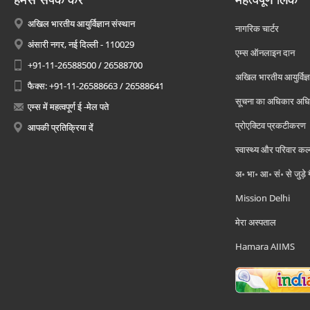
अखिल भारतीय आयुर्विज्ञान संस्थान
नागरिक चार्टर
अंसारी नगर, नई दिल्ली - 110029
एम्स ऑनलाइन दान
+91-11-26588500 / 26588700
अखिल भारतीय आयुर्विज्ञ
फैक्स: +91-11-26588663 / 26588641
सूचना का अधिकार अध
एम्स में महत्वपूर्ण ई -मेल पते
प्रोएक्टिव प्रकटीकरण
आपकी प्रतिक्रिया दें
स्वास्थ्य और परिवार कल
अ॰ भा॰ आ॰ सं॰ से जुड़े
Mission Delhi
मेरा अस्पताल
Hamara AIIMS