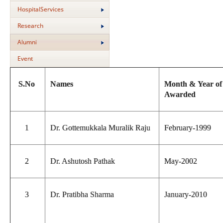
HospitalServices
Research
Alumni
Event
S.No
Names
Month & Year o
Awarded
1
Dr. Gottemukkala Muralik Raju
February-1999
2
Dr. Ashutosh Pathak
May-2002
3
Dr. Pratibha Sharma
January-2010