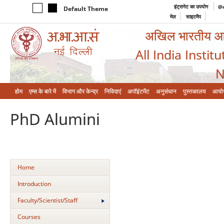
इंट्रानेट का उपयोग
@a
Default Theme
मेल
साइटमैप
अखिल भारतीय आयुर
All India Instit
N
होम
एम्‍स के बारे में
विभाग और केन्‍द्र
निविदाएं
अपॉइंटमेंट
अनुसंधान
पुस्तकालय
आयो
PhD Alumini
Home
Introduction
Faculty/Scientist/Staff
Courses