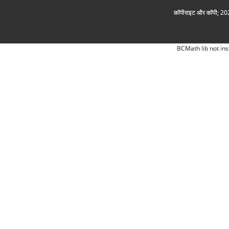
कॉपीराइट और कॉपी; 2026
BCMath lib not ins