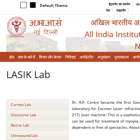
इंट्रानेट का उपयोग
@a
Default Theme
मेल
साइटमैप
अखिल भारतीय आयुर
All India Instit
N
होम
एम्‍स के बारे में
विभाग और केन्‍द्र
निविदाएं
अपॉइंटमेंट
अनुसंधान
पुस्तकालय
आयो
LASIK Lab
Dr. R.P. Centre became the first Gove
Cornea Lab
laboratory for Excimer Laser refracti
Glaucoma Lab
217) laser machine. This is a sophisti
can be used for treatment of myopia,
Retina Lab
dependent or free of spectacles. About 
Ultrasound Lab