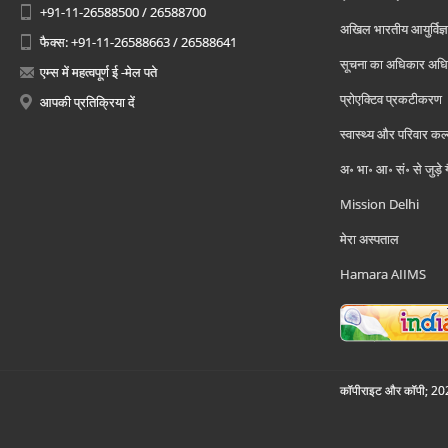
+91-11-26588500 / 26588700
अखिल भारतीय आयुर्विज्ञ
फैक्स: +91-11-26588663 / 26588641
सूचना का अधिकार अध
एम्स में महत्वपूर्ण ई -मेल पते
प्रोएक्टिव प्रकटीकरण
आपकी प्रतिक्रिया दें
स्वास्थ्य और परिवार कल
अ॰ भा॰ आ॰ सं॰ से जुड़े
Mission Delhi
मेरा अस्पताल
Hamara AIIMS
कॉपीराइट और कॉपी; 2026