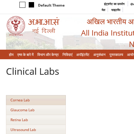
इंट्रानेट का उपयोग
@a
Default Theme
मेल
साइटमैप
अखिल भारतीय आयुर
All India Instit
N
होम
एम्‍स के बारे में
विभाग और केन्‍द्र
निविदाएं
अपॉइंटमेंट
अनुसंधान
पुस्तकालय
आयो
Clinical Labs
Cornea Lab
Glaucoma Lab
Retina Lab
Ultrasound Lab