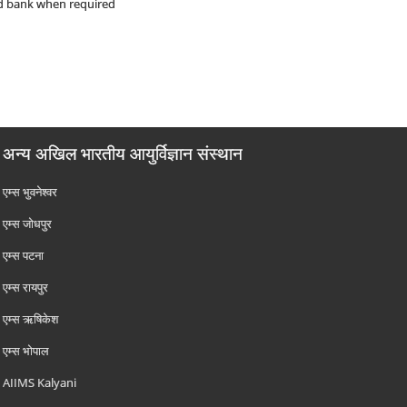
od bank when required
अन्य अखिल भारतीय आयुर्विज्ञान संस्थान
एम्‍स भुवनेश्वर
एम्‍स जोधपुर
एम्‍स पटना
एम्‍स रायपुर
एम्‍स ऋषिकेश
एम्‍स भोपाल
AIIMS Kalyani