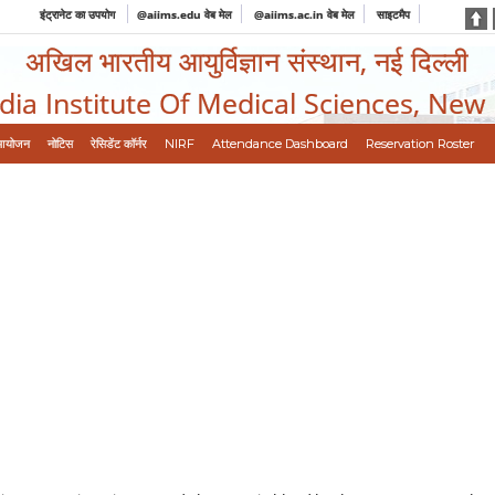
इंट्रानेट का उपयोग
@aiims.edu वेब मेल
@aiims.ac.in वेब मेल
साइटमैप
अखिल भारतीय आयुर्विज्ञान संस्थान, नई दिल्ली
ndia Institute Of Medical Sciences, New
आयोजन
नोटिस
रेसिडेंट कॉर्नर
NIRF
Attendance Dashboard
Reservation Roster