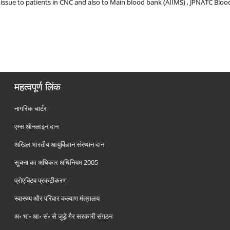
ssue to patients in CNC and also to Main blood bank (AIIMS) , JPNATC Blo
महत्वपूर्ण लिंक
नागरिक चार्टर
एम्स ऑनलाइन दान
अखिल भारतीय आयुर्विज्ञान संस्थान दान
सूचना का अधिकार अधिनियम 2005
प्रोएक्टिव प्रकटीकरण
स्वास्थ्य और परिवार कल्याण मंत्रालय
अ॰ भा॰ आ॰ सं॰ से जुड़े गैर सरकारी संगठन